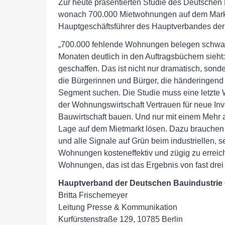
Zur heute präsentierten Studie des Deutsche
wonach 700.000 Mietwohnungen auf dem Markt 
Hauptgeschäftsführer des Hauptverbandes der D
„700.000 fehlende Wohnungen belegen schwarz 
Monaten deutlich in den Auftragsbüchern sieh
geschaffen. Das ist nicht nur dramatisch, son
die Bürgerinnen und Bürger, die händeringen
Segment suchen. Die Studie muss eine letzte W
der Wohnungswirtschaft Vertrauen für neue Inv
Bauwirtschaft bauen. Und nur mit einem Mehr
Lage auf dem Mietmarkt lösen. Dazu brauchen w
und alle Signale auf Grün beim industriellen, 
Wohnungen kosteneffektiv und zügig zu erreich
Wohnungen, das ist das Ergebnis von fast drei
Hauptverband der Deutschen Bauindustrie 
Britta Frischemeyer

Leitung Presse & Kommunikation

Kurfürstenstraße 129, 10785 Berlin
