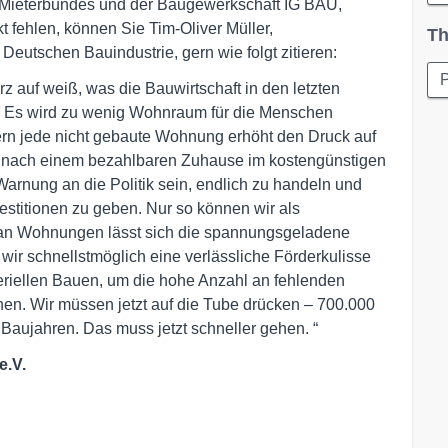
n Mieterbundes und der Baugewerkschaft IG BAU,
fehlen, können Sie Tim-Oliver Müller,
Th
eutschen Bauindustrie, gern wie folgt zitieren:
P
auf weiß, was die Bauwirtschaft in den letzten
t: Es wird zu wenig Wohnraum für die Menschen
dern jede nicht gebaute Wohnung erhöht den Druck auf
d nach einem bezahlbaren Zuhause im kostengünstigen
arnung an die Politik sein, endlich zu handeln und
estitionen zu geben. Nur so können wir als
 an Wohnungen lässt sich die spannungsgeladene
ir schnellstmöglich eine verlässliche Förderkulisse
seriellen Bauen, um die hohe Anzahl an fehlenden
en. Wir müssen jetzt auf die Tube drücken – 700.000
 Baujahren. Das muss jetzt schneller gehen. “
e.V.