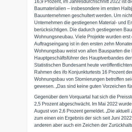
16,9 Prozent, im Jahresdurchschnitt 2022 ist d
Baumaterialien – insbesondere im ersten Halbj
Bauunternehmen geschultert werden. Um nicht i
Unternehmen die gestiegenen Material- und Ene
berücksichtigen. Die dadurch gestiegenen Baup
Wohnungsneubau. Viele Projekte wurden erst ei
Auftragseingang ist in den ersten zehn Monat
Wohnungsbau weist von allen Bausparten die h
Hauptgeschäftsführer des Hauptverbandes der 
Statistischen Bundesamt heute veröffentlichte
Rahmen des ifo Konjunkturtests 16 Prozent de
Wohnungsbau von Stornierungen betroffen sei
gewesen. „Das sind keine guten Vorzeichen f
Gegenüber dem Vorquartal hat sich die Preiss
2,5 Prozent abgeschwächt. Im Mai 2022 wurde b
August von 2,6 Prozent gemeldet. „Die aktuel
zum einen ein Ergebnis der sich seit Juni 202
anderen aber auch ein Zeichen der Zurückhaltung