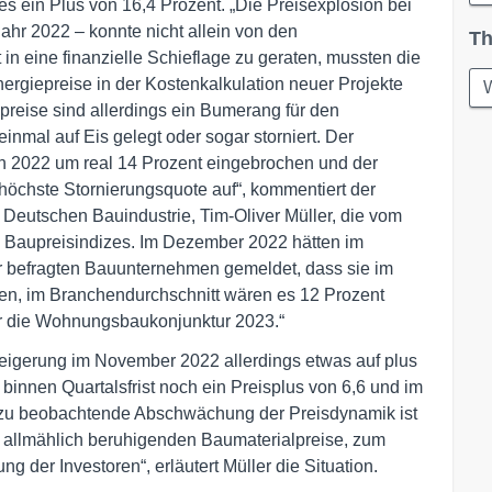
ies ein Plus von 16,4 Prozent. „Die Preisexplosion bei
ahr 2022 – konnte nicht allein von den
Th
n eine finanzielle Schieflage zu geraten, mussten die
rgiepreise in der Kostenkalkulation neuer Projekte
W
reise sind allerdings ein Bumerang für den
nmal auf Eis gelegt oder sogar storniert. Der
en 2022 um real 14 Prozent eingebrochen und der
öchste Stornierungsquote auf“, kommentiert der
Deutschen Bauindustrie, Tim-Oliver Müller, die vom
n Baupreisindizes. Im Dezember 2022 hätten im
r befragten Bauunternehmen gemeldet, dass sie im
en, im Branchendurchschnitt wären es 12 Prozent
ür die Wohnungsbaukonjunktur 2023.“
teigerung im November 2022 allerdings etwas auf plus
innen Quartalsfrist noch ein Preisplus von 6,6 und im
l zu beobachtende Abschwächung der Preisdynamik ist
2 allmählich beruhigenden Baumaterialpreise, zum
 der Investoren“, erläutert Müller die Situation.