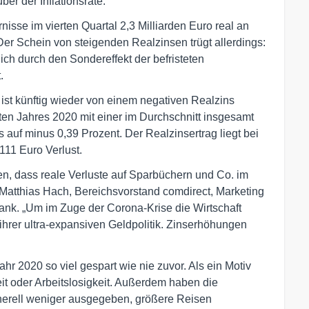
ber der Inflationsrate.
isse im vierten Quartal 2,3 Milliarden Euro real an
er Schein von steigenden Realzinsen trügt allerdings:
lich durch den Sondereffekt der befristeten
.
ist künftig wieder von einem negativen Realzins
n Jahres 2020 mit einer im Durchschnitt insgesamt
ns auf minus 0,39 Prozent. Der Realzinsertrag liegt bei
111 Euro Verlust.
len, dass reale Verluste auf Sparbüchern und Co. im
 Matthias Hach, Bereichsvorstand comdirect, Marketing
ank. „Um im Zuge der Corona-Krise die Wirtschaft
 ihrer ultra-expansiven Geldpolitik. Zinserhöhungen
r 2020 so viel gespart wie nie zuvor. Als ein Motiv
eit oder Arbeitslosigkeit. Außerdem haben die
rell weniger ausgegeben, größere Reisen