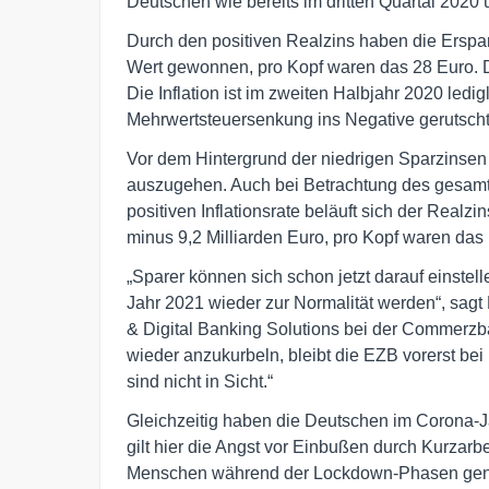
Deutschen wie bereits im dritten Quartal 2020 ü
Durch den positiven Realzins haben die Ersparn
Wert gewonnen, pro Kopf waren das 28 Euro. D
Die Inflation ist im zweiten Halbjahr 2020 ledig
Mehrwertsteuersenkung ins Negative gerutscht
Vor dem Hintergrund der niedrigen Sparzinsen 
auszugehen. Auch bei Betrachtung des gesamte
positiven Inflationsrate beläuft sich der Realzi
minus 9,2 Milliarden Euro, pro Kopf waren das 
„Sparer können sich schon jetzt darauf einstel
Jahr 2021 wieder zur Normalität werden“, sagt
& Digital Banking Solutions bei der Commerzb
wieder anzukurbeln, bleibt die EZB vorerst bei
sind nicht in Sicht.“
Gleichzeitig haben die Deutschen im Corona-Jah
gilt hier die Angst vor Einbußen durch Kurzarb
Menschen während der Lockdown-Phasen gene