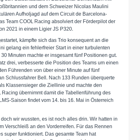
oßbritannien und dem Schweizer Nicolas Maulini
kulären Aufholjagd auf dem Circuit de Barcelona-
as Team COOL Racing absolviert der Förderpilot der
on 2021 in einem Ligier JS P320.
startet, kämpfte sich das Trio konsequent an die
 gelang ein fehlerfreier Start in einer turbulenten
 30 Minuten machte er insgesamt fünf Positionen gut.
tz drei, verbesserte die Position des Teams um einen
den Führenden von über einer Minute auf fünf
an Schlussfahrer Bell. Nach 133 Runden überquerte
als Klassensieger die Ziellinie und machte den
 Racing übernimmt damit die Tabellenführung des
S-Saison findet vom 14. bis 16. Mai in Österreich
doch wir wussten, es ist noch alles drin. Wir hatten in
em Verschleiß an den Vorderreifen. Für das Rennen
les super funktioniert. Das gesamte Team hat