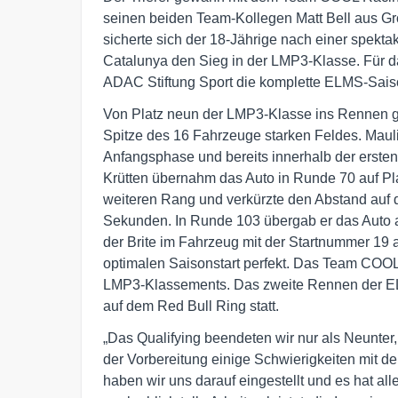
seinen beiden Team-Kollegen Matt Bell aus Gr
sicherte sich der 18-Jährige nach einer spekta
Catalunya den Sieg in der LMP3-Klasse. Für d
ADAC Stiftung Sport die komplette ELMS-Sais
Von Platz neun der LMP3-Klasse ins Rennen ge
Spitze des 16 Fahrzeuge starken Feldes. Maulini
Anfangsphase und bereits innerhalb der ersten
Krütten übernahm das Auto in Runde 70 auf Pla
weiteren Rang und verkürzte den Abstand auf 
Sekunden. In Runde 103 übergab er das Auto 
der Brite im Fahrzeug mit der Startnummer 19 
optimalen Saisonstart perfekt. Das Team COOL
LMP3-Klassements. Das zweite Rennen der ELM
auf dem Red Bull Ring statt.
„Das Qualifying beendeten wir nur als Neunter, 
der Vorbereitung einige Schwierigkeiten mit d
haben wir uns darauf eingestellt und es hat al