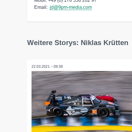
Mobil: +49 (0) 176 556 202 97

Email:  
jd@9pm-media.com
Weitere Storys: Niklas Krütten
22.03.2021 – 09:39