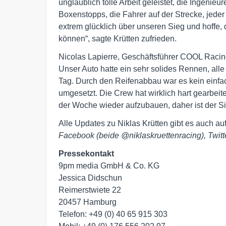
unglaublich tolle Arbeit geleistet, die Ingenieu
Boxenstopps, die Fahrer auf der Strecke, jeder
extrem glücklich über unseren Sieg und hoffe
können“, sagte Krütten zufrieden.
Nicolas Lapierre, Geschäftsführer COOL Racing
Unser Auto hatte ein sehr solides Rennen, alle
Tag. Durch den Reifenabbau war es kein einfa
umgesetzt. Die Crew hat wirklich hart gearbei
der Woche wieder aufzubauen, daher ist der Sie
Alle Updates zu Niklas Krütten gibt es auch au
Facebook (beide @niklaskruettenracing), Twitt
Pressekontakt
9pm media GmbH & Co. KG

Jessica Didschun

Reimerstwiete 22

20457 Hamburg

Telefon: +49 (0) 40 65 915 303
