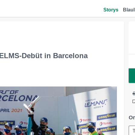
Storys
Blaul
m ELMS-Debüt in Barcelona
Or
T