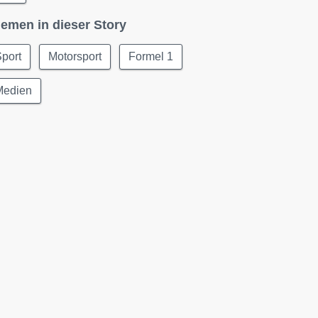
emen in dieser Story
port
Motorsport
Formel 1
Medien