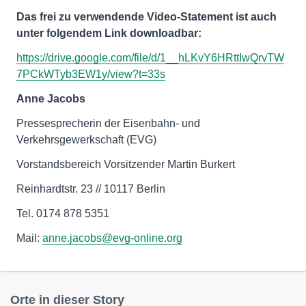
Das frei zu verwendende Video-Statement ist auch
unter folgendem Link downloadbar:
https://drive.google.com/file/d/1__hLKvY6HRttIwQrvTW
7PCkWTyb3EW1y/view?t=33s
Anne Jacobs
Pressesprecherin der Eisenbahn- und
Verkehrsgewerkschaft (EVG)
Vorstandsbereich Vorsitzender Martin Burkert
Reinhardtstr. 23 // 10117 Berlin
Tel. 0174 878 5351
Mail:
anne.jacobs@evg-online.org
Orte in dieser Story