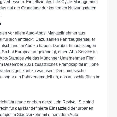
verbessern. Ein effizientes Life-Cycle-Management
lus auf der Grundlage der konkreten Nutzungsdaten
.
r
ieten vor allem Auto-Abos. Marktteilnehmer aus
für sich entdeckt. Dazu zählen Fahrzeughersteller
eutschland im Abo zu haben. Darüber hinaus steigen
n. So hat Europcar angekündigt, einen Abo-Service in
-Abo-Startups wie das Münchner Unternehmen Finn,
 im Dezember 2021 zusätzliches Fremdkapital in Höhe
eiter signifikant zu wachsen. Der chinesische
Co sogar ein Fahrzeugmodell an, das ausschließlich im
eichtfahrzeuge erleben derzeit ein Revival. Sie sind
cht für das klar definierte Einsatzfeld der urbanen
e Tempo im Stadtverkehr mit einem dem Auto