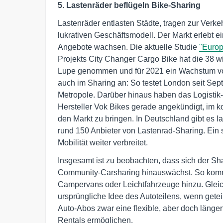
5. Lastenräder beflügeln Bike-Sharing
Lastenräder entlasten Städte, tragen zur Verk
lukrativen Geschäftsmodell. Der Markt erlebt e
Angebote wachsen. Die aktuelle Studie
"Europ
Projekts City Changer Cargo Bike hat die 38 wi
Lupe genommen und für 2021 ein Wachstum von
auch im Sharing an: So testet London seit Se
Metropole. Darüber hinaus haben das Logistik
Hersteller Vok Bikes gerade angekündigt, im 
den Markt zu bringen. In Deutschland gibt es l
rund 150 Anbieter von Lastenrad-Sharing. Ein s
Mobilität weiter verbreitet.
Insgesamt ist zu beobachten, dass sich der Sha
Community-Carsharing hinauswächst. So komm
Campervans oder Leichtfahrzeuge hinzu. Gleic
ursprüngliche Idee des Autoteilens, wenn geteil
Auto-Abos zwar eine flexible, aber doch länger
Rentals ermöglichen.