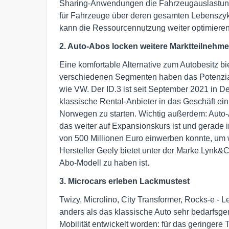
Sharing-Anwendungen die Fahrzeugauslastung 
für Fahrzeuge über deren gesamten Lebenszyk
kann die Ressourcennutzung weiter optimieren
2. Auto-Abos locken weitere Marktteilnehme
Eine komfortable Alternative zum Autobesitz b
verschiedenen Segmenten haben das Potenzial 
wie VW. Der ID.3 ist seit September 2021 in D
klassische Rental-Anbieter in das Geschäft ei
Norwegen zu starten. Wichtig außerdem: Auto
das weiter auf Expansionskurs ist und gerade
von 500 Millionen Euro einwerben konnte, um w
Hersteller Geely bietet unter der Marke Lynk&
Abo-Modell zu haben ist.
3. Microcars erleben Lackmustest
Twizy, Microlino, City Transformer, Rocks-e - L
anders als das klassische Auto sehr bedarfsgere
Mobilität entwickelt worden: für das geringer