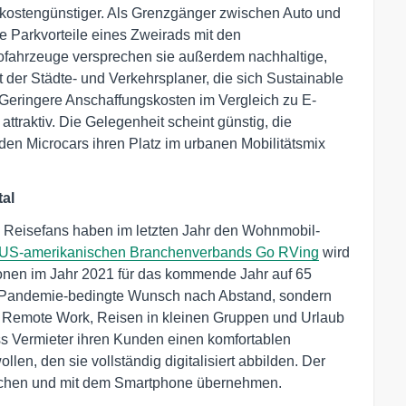
 kostengünstiger. Als Grenzgänger zwischen Auto und
e Parkvorteile eines Zweirads mit den
rofahrzeuge versprechen sie außerdem nachhaltige,
ht der Städte- und Verkehrsplaner, die sich Sustainable
 Geringere Anschaffungskosten im Vergleich zu E-
ttraktiv. Die Gelegenheit scheint günstig, die
den Microcars ihren Platz im urbanen Mobilitätsmix
tal
 Reisefans haben im letzten Jahr den Wohnmobil-
 US-amerikanischen Branchenverbands Go RVing
wird
onen im Jahr 2021 für das kommende Jahr auf 65
der Pandemie-bedingte Wunsch nach Abstand, sondern
u Remote Work, Reisen in kleinen Gruppen und Urlaub
ss Vermieter ihren Kunden einen komfortablen
n, den sie vollständig digitalisiert abbilden. Der
 buchen und mit dem Smartphone übernehmen.