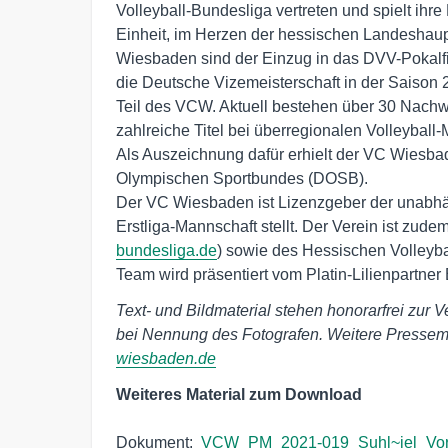
Volleyball-Bundesliga vertreten und spielt ihre
Einheit, im Herzen der hessischen Landeshaupt
Wiesbaden sind der Einzug in das DVV-Pokalfi
die Deutsche Vizemeisterschaft in der Saison 
Teil des VCW. Aktuell bestehen über 30 Nach
zahlreiche Titel bei überregionalen Volleyball
Als Auszeichnung dafür erhielt der VC Wiesba
Olympischen Sportbundes (DOSB).

Der VC Wiesbaden ist Lizenzgeber der unabhä
Erstliga-Mannschaft stellt. Der Verein ist zude
bundesliga.de
) sowie des Hessischen Volleyba
Team wird präsentiert vom Platin-Lilienpartn
Text- und Bildmaterial stehen honorarfrei zur V
bei Nennung des Fotografen. Weitere Pressemi
wiesbaden.de
Weiteres Material zum Download
Dokument:  
VCW_PM_2021-019_Suhl~iel_Vorb