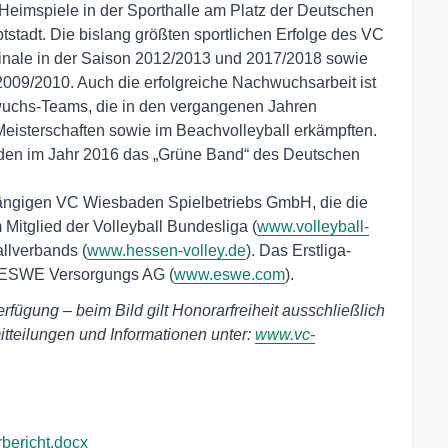
 Heimspiele in der Sporthalle am Platz der Deutschen 
stadt. Die bislang größten sportlichen Erfolge des VC 
nale in der Saison 2012/2013 und 2017/2018 sowie 
2009/2010. Auch die erfolgreiche Nachwuchsarbeit ist 
wuchs-Teams, die in den vergangenen Jahren 
-Meisterschaften sowie im Beachvolleyball erkämpften. 
den im Jahr 2016 das „Grüne Band“ des Deutschen 
ngigen VC Wiesbaden Spielbetriebs GmbH, die die 
m Mitglied der Volleyball Bundesliga (
www.volleyball-
llverbands (
www.hessen-volley.de
). Das Erstliga-
er ESWE Versorgungs AG (
www.eswe.com
).
erfügung – beim Bild gilt Honorarfreiheit ausschließlich
tteilungen und Informationen unter:
www.vc-
ericht.docx