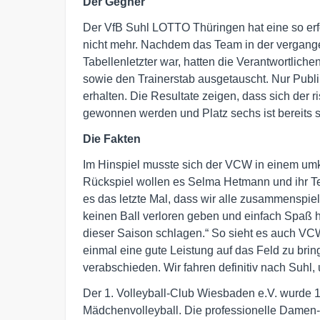
Der Gegner
Der VfB Suhl LOTTO Thüringen hat eine so erfo
nicht mehr. Nachdem das Team in der vergan
Tabellenletzter war, hatten die Verantwortlich
sowie den Trainerstab ausgetauscht. Nur Publi
erhalten. Die Resultate zeigen, dass sich der 
gewonnen werden und Platz sechs ist bereits s
Die Fakten
Im Hinspiel musste sich der VCW in einem umk
Rückspiel wollen es Selma Hetmann und ihr T
es das letzte Mal, dass wir alle zusammenspi
keinen Ball verloren geben und einfach Spaß 
dieser Saison schlagen.“ So sieht es auch VCW
einmal eine gute Leistung auf das Feld zu bri
verabschieden. Wir fahren definitiv nach Suh
Der 1. Volleyball-Club Wiesbaden e.V. wurde 19
Mädchenvolleyball. Die professionelle Damen-M