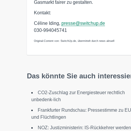
Gasmarkt fairer zu gestalten.
Kontakt:
Céline Iding,
presse@switchup.de
030-994045741
Original-Content von: SwitchUp.de, übermittelt durch news aktuell
Das könnte Sie auch interessie
CO2-Zuschlag zur Energiesteuer rechtlich
unbedenk-lich
Frankfurter Rundschau: Pressestimme zu E
und Flüchtlingen
NOZ: Justizministerin: IS-Rückkehrer werden