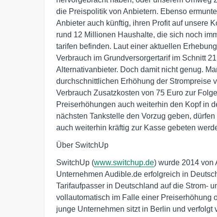
die Preispolitik von Anbietern. Ebenso ermunt
Anbieter auch künftig, ihren Profit auf unsere 
rund 12 Millionen Haushalte, die sich noch im
tarifen befinden. Laut einer aktuellen Erhebu
Verbrauch im Grundversorgertarif im Schnitt 2
Alternativanbieter. Doch damit nicht genug. M
durchschnittlichen Erhöhung der Strompreise 
Verbrauch Zusatzkosten von 75 Euro zur Folge
Preiserhöhungen auch weiterhin den Kopf in
nächsten Tankstelle den Vorzug geben, dürfen 
auch weiterhin kräftig zur Kasse gebeten werd
Über SwitchUp
SwitchUp (
www.switchup.de
) wurde 2014 von A
Unternehmen Audible.de erfolgreich in Deutsch
Tarifaufpasser in Deutschland auf die Strom- un
vollautomatisch im Falle einer Preiserhöhung o
junge Unternehmen sitzt in Berlin und verfolgt 