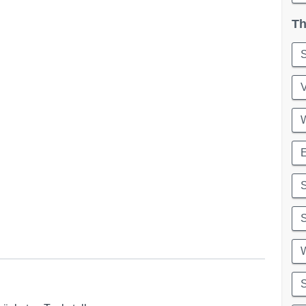
Th
S
S
S