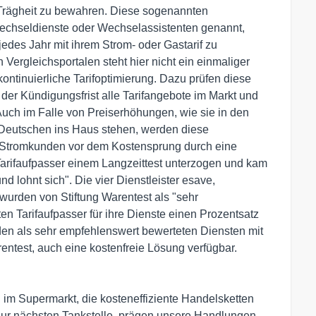
 Trägheit zu bewahren. Diese sogenannten
 Wechseldienste oder Wechselassistenten genannt,
 jedes Jahr mit ihrem Strom- oder Gastarif zu
Vergleichsportalen steht hier nicht ein einmaliger
ontinuierliche Tarifoptimierung. Dazu prüfen diese
f der Kündigungsfrist alle Tarifangebote im Markt und
Auch im Falle von Preiserhöhungen, wie sie in den
eutschen ins Haus stehen, werden diese
n Stromkunden vor dem Kostensprung durch eine
 Tarifaufpasser einem Langzeittest unterzogen und kam
d lohnt sich". Die vier Dienstleister esave,
urden von Stiftung Warentest als "sehr
n Tarifaufpasser für ihre Dienste einen Prozentsatz
 den als sehr empfehlenswert bewerteten Diensten mit
entest, auch eine kostenfreie Lösung verfügbar.
m Supermarkt, die kosteneffiziente Handelsketten
ur nächsten Tankstelle, prägen unsere Handlungen