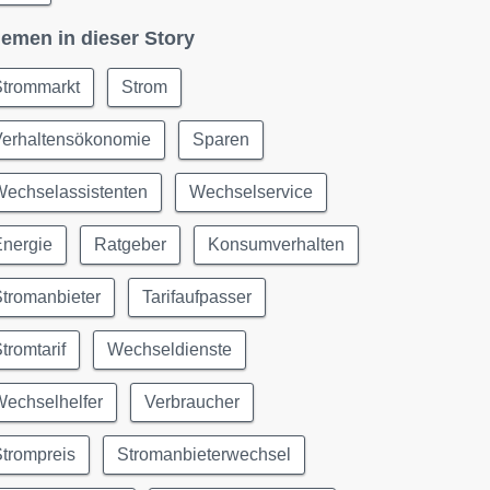
emen in dieser Story
Strommarkt
Strom
Verhaltensökonomie
Sparen
Wechselassistenten
Wechselservice
Energie
Ratgeber
Konsumverhalten
tromanbieter
Tarifaufpasser
tromtarif
Wechseldienste
Wechselhelfer
Verbraucher
trompreis
Stromanbieterwechsel