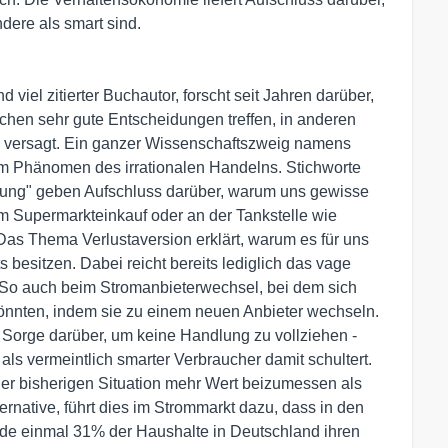
dere als smart sind.
 viel zitierter Buchautor, forscht seit Jahren darüber,
chen sehr gute Entscheidungen treffen, in anderen
 versagt. Ein ganzer Wissenschaftszweig namens
em Phänomen des irrationalen Handelns. Stichworte
rrung" geben Aufschluss darüber, warum uns gewisse
m Supermarkteinkauf oder an der Tankstelle wie
 Das Thema Verlustaversion erklärt, warum es für uns
 besitzen. Dabei reicht bereits lediglich das vage
 So auch beim Stromanbieterwechsel, bei dem sich
n könnten, indem sie zu einem neuen Anbieter wechseln.
nte Sorge darüber, um keine Handlung zu vollziehen -
als vermeintlich smarter Verbraucher damit schultert.
der bisherigen Situation mehr Wert beizumessen als
ternative, führt dies im Strommarkt dazu, dass in den
rade einmal 31% der Haushalte in Deutschland ihren