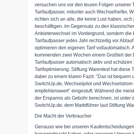
versuchen uns vor den teuren Folgen unserer
Tarifaufpasser, mitunter auch Wechselhelfer,
richten sich an alle, die keine Lust haben, sich
beschäftigen. Im Gegensatz zu den klassischen 
Anbieterwechsel im Vordergrund, sondern die k
Tarifaufpasser jedes Jahr rechtzeitig vor Ablau
optimieren den eigenen Tarif vollautomatisch. 
kommenden zwei Wochen einem Großteil der D
Tarifaufpasser automatisch aktiv und schütze
Tarifoptimierung. Stiftung Warentest hat diese
dabei zu einem klaren Fazit: "Das ist bequem un
SwitchUp.de, Wechselpilot und Wechselstrom w
empfehlenswert" eingestuft. Während die meiste
der Ersparnis als Gebühr berechnen, ist unter
SwitchUp.de, dem Marktführer laut Stiftung War
Die Macht der Verbraucher
Genauso wie bei unseren Kaufentscheidungen i
hervorgebracht haben, oder unserem Umweg z