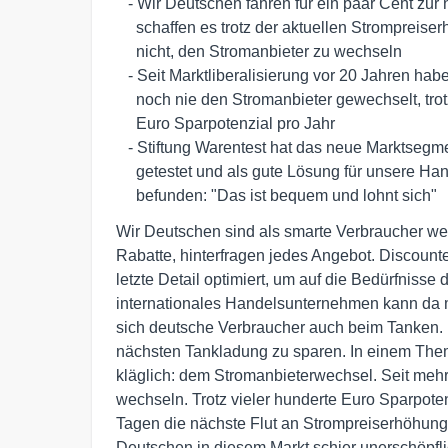
   - Wir Deutschen fahren für ein paar Cent zur nächsten Tankstelle, 

     schaffen es trotz der aktuellen Strompreiserhöhungen jedoch 

     nicht, den Stromanbieter zu wechseln

   - Seit Marktliberalisierung vor 20 Jahren haben 69% der Haushalte 

     noch nie den Stromanbieter gewechselt, trotz vieler hunderter 

     Euro Sparpotenzial pro Jahr

   - Stiftung Warentest hat das neue Marktsegment der Tarifaufpasser 

     getestet und als gute Lösung für unsere Handlungsschwäche 

     befunden: "Das ist bequem und lohnt sich"
Wir Deutschen sind als smarte Verbraucher wel
Rabatte, hinterfragen jedes Angebot. Discounter
letzte Detail optimiert, um auf die Bedürfnis
internationales Handelsunternehmen kann da 
sich deutsche Verbraucher auch beim Tanken. 
nächsten Tankladung zu sparen. In einem The
kläglich: dem Stromanbieterwechsel. Seit meh
wechseln. Trotz vieler hunderte Euro Sparpot
Tagen die nächste Flut an Strompreiserhöhung
Deutschen in diesem Markt schier unerschöpfli