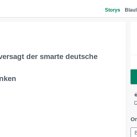
Storys
Blaul
ersagt der smarte deutsche
enken
Or
B