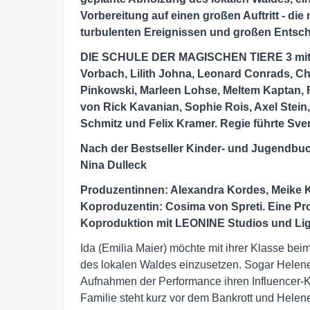
Vorbereitung auf einen großen Auftritt - di
turbulenten Ereignissen und großen Entsc
DIE SCHULE DER MAGISCHEN TIERE 3
mit
Vorbach, Lilith Johna, Leonard Conrads, Ch
Pinkowski, Marleen Lohse, Meltem Kaptan,
von Rick Kavanian, Sophie Rois, Axel Stein
Schmitz und Felix Kramer. Regie führte Sve
Nach der Bestseller Kinder- und Jugendbuch
Nina Dulleck
Produzentinnen: Alexandra Kordes, Meike 
Koproduzentin: Cosima von Spreti. Eine Pr
Koproduktion mit LEONINE Studios und Ligh
Ida (Emilia Maier) möchte mit ihrer Klasse beim
des lokalen Waldes einzusetzen. Sogar Helene (
Aufnahmen der Performance ihren Influencer
Familie steht kurz vor dem Bankrott und Helen