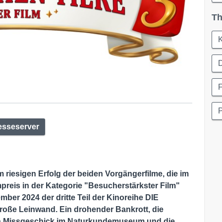
Th
F
esseserver
 riesigen Erfolg der beiden Vorgängerfilme, die im
reis in der Kategorie "Besucherstärkster Film"
er 2024 der dritte Teil der Kinoreihe DIE
e Leinwand. Ein drohender Bankrott, die
in Missgeschick im Naturkundemuseum und die