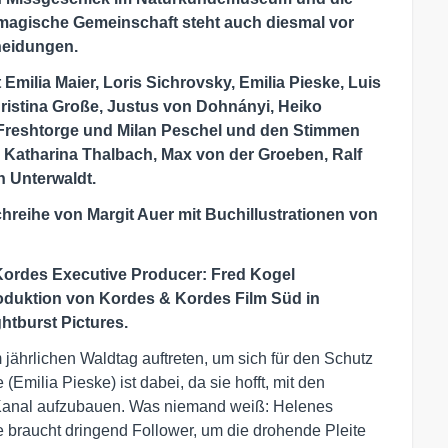
e magische Gemeinschaft steht auch diesmal vor
heidungen.
 Emilia Maier, Loris Sichrovsky, Emilia Pieske, Luis
ristina Große, Justus von Dohnányi, Heiko
 Freshtorge und Milan Peschel und den Stimmen
, Katharina Thalbach, Max von der Groeben, Ralf
n Unterwaldt.
reihe von Margit Auer mit Buchillustrationen von
Kordes Executive Producer: Fred Kogel
oduktion von Kordes & Kordes Film Süd in
tburst Pictures.
 jährlichen Waldtag auftreten, um sich für den Schutz
Emilia Pieske) ist dabei, da sie hofft, mit den
-Kanal aufzubauen. Was niemand weiß: Helenes
e braucht dringend Follower, um die drohende Pleite