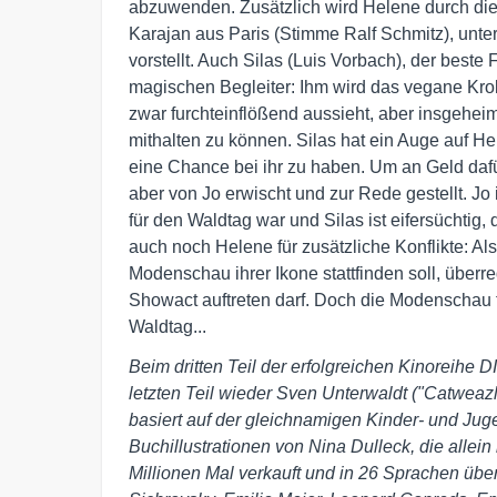
abzuwenden. Zusätzlich wird Helene durch die
Karajan aus Paris (Stimme Ralf Schmitz), unte
vorstellt. Auch Silas (Luis Vorbach), der beste 
magischen Begleiter: Ihm wird das vegane Kroko
zwar furchteinflößend aussieht, aber insgeheim
mithalten zu können. Silas hat ein Auge auf He
eine Chance bei ihr zu haben. Um an Geld dafü
aber von Jo erwischt und zur Rede gestellt. Jo
für den Waldtag war und Silas ist eifersüchtig, 
auch noch Helene für zusätzliche Konflikte: A
Modenschau ihrer Ikone stattfinden soll, überre
Showact auftreten darf. Doch die Modenschau f
Waldtag...
Beim dritten Teil der erfolgreichen Kinore
letzten Teil wieder Sven Unterwaldt ("Catweaz
basiert auf der gleichnamigen Kinder- und Jug
Buchillustrationen von Nina Dulleck, die alle
Millionen Mal verkauft und in 26 Sprachen über