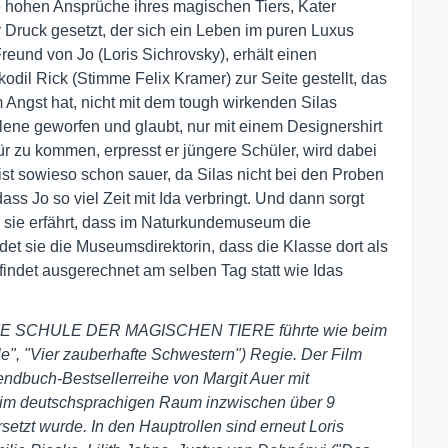
 hohen Ansprüche ihres magischen Tiers, Kater
r Druck gesetzt, der sich ein Leben im puren Luxus
Freund von Jo (Loris Sichrovsky), erhält einen
dil Rick (Stimme Felix Kramer) zur Seite gestellt, das
 Angst hat, nicht mit dem tough wirkenden Silas
lene geworfen und glaubt, nur mit einem Designershirt
r zu kommen, erpresst er jüngere Schüler, wird dabei
 ist sowieso schon sauer, da Silas nicht bei den Proben
dass Jo so viel Zeit mit Ida verbringt. Und dann sorgt
ls sie erfährt, dass im Naturkundemuseum die
det sie die Museumsdirektorin, dass die Klasse dort als
indet ausgerechnet am selben Tag statt wie Idas
ihe DIE SCHULE DER MAGISCHEN TIERE führte wie beim
le", "Vier zauberhafte Schwestern") Regie. Der Film
endbuch-Bestsellerreihe von Margit Auer mit
in im deutschsprachigen Raum inzwischen über 9
setzt wurde. In den Hauptrollen sind erneut Loris