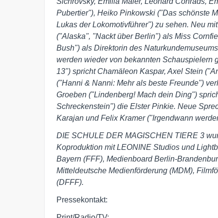
Sichrovsky, Emilia Maier, Leonard Conrads, Em
Pubertier"), Heiko Pinkowski ("Das schönste 
Lukas der Lokomotivführer") zu sehen. Neu mit 
("Alaska", "Nackt über Berlin") als Miss Corn
Bush") als Direktorin des Naturkundemuseums
werden wieder von bekannten Schauspielern g
13") spricht Chamäleon Kaspar, Axel Stein ("An
("Hanni & Nanni: Mehr als beste Freunde") verl
Groeben ("Lindenberg! Mach dein Ding") spric
Schreckenstein") die Elster Pinkie. Neue Sprec
Karajan und Felix Kramer ("Irgendwann werden 
DIE SCHULE DER MAGISCHEN TIERE 3 wurde p
Koproduktion mit LEONINE Studios und Lightb
Bayern (FFF), Medienboard Berlin-Brandenbur
Mitteldeutsche Medienförderung (MDM), Filmfö
(DFFF).
Pressekontakt:
Print/Radio/TV: