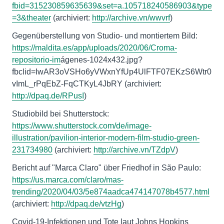
fbid=315230859635639&set=a.105718240586903&type
=3&theater
(archiviert:
http://archive.vn/wwvrf
)
Gegenüberstellung von Studio- und montiertem Bild:
https://maldita.es/app/uploads/2020/06/Croma-
repositorio-im
ágenes-1024x432.jpg?
fbclid=IwAR3oVSHo6yVWxnYfUp4UlFTF07EKzS6Wtr0
vImL_rPqEbZ-FqCTKyL4JbRY (archiviert:
http://dpaq.de/RPusI
)
Studiobild bei Shutterstock:
https://www.shutterstock.com/de/image-
illustration/pavilion-interior-modern-film-studio-green-
231734980
(archiviert:
http://archive.vn/TZdpV
)
Bericht auf "Marca Claro" über Friedhof in São Paulo:
https://us.marca.com/claro/mas-
trending/2020/04/03/5e874aadca474147078b4577.html
(archiviert:
http://dpaq.de/vtzHg
)
Covid-19-Infektionen und Tote laut Johns Hopkins