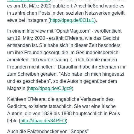
es am 16. März 2020 publiziert. Anschließend wurde es
in zahlreichen Posts in den sozialen Netzwerken geteilt,
etwa bei Instagram (
http://dpaq.de/0O1u1
).
In einem Interview mit "OprahMag.com" - veröffentlicht
am 19. März 2020 - erzählt O'Meara, wie das Gedicht
entstanden ist. Sie habe sich in dieser Zeit besonders
um ihre Freunde gesorgt, die im Gesundheitsbereich
arbeiteten. "Ich wurde traurig. (...) Ich konnte meinen
Freunden nicht helfen." Daraufhin habe ihr Ehemann ihr
zum Schreiben geraten. "Also habe ich mich hingesetzt
und es geschrieben", so die Autorin gegenüber dem
Magazin (
http://dpaq.de/CJgc9
).
Kathleen O'Meara, die angebliche Verfasserin des
Gedichts, existierte tatsächlich. Sie war eine irische
Autorin, die von 1839 bis 1888 hauptsächlich in Paris
lebte (
http://dpaq.de/34RFO
).
Auch die Faktenchecker von "Snopes"