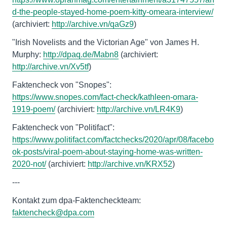
d-the-people-stayed-home-poem-kitty-omeara-interview/
(archiviert:
http://archive.vn/qaGz9
)
"Irish Novelists and the Victorian Age" von James H.
Murphy:
http://dpaq.de/Mabn8
(archiviert:
http://archive.vn/Xv5tf
)
Faktencheck von "Snopes":
https://www.snopes.com/fact-check/kathleen-omara-
1919-poem/
(archiviert:
http://archive.vn/LR4K9
)
Faktencheck von "Politifact":
https://www.politifact.com/factchecks/2020/apr/08/facebo
ok-posts/viral-poem-about-staying-home-was-written-
2020-not/
(archiviert:
http://archive.vn/KRX52
)
---
Kontakt zum dpa-Faktencheckteam:
faktencheck@dpa.com