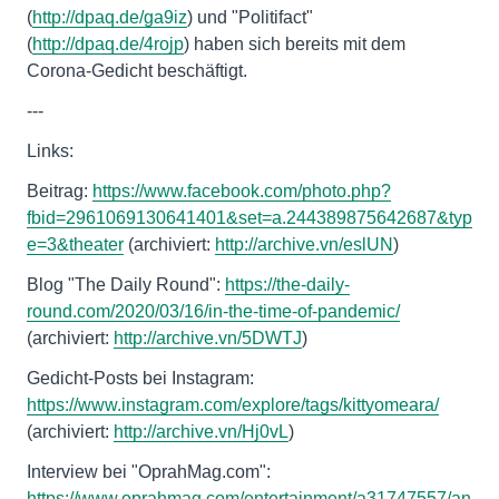
(
http://dpaq.de/ga9iz
) und "Politifact"
(
http://dpaq.de/4rojp
) haben sich bereits mit dem
Corona-Gedicht beschäftigt.
---
Links:
Beitrag:
https://www.facebook.com/photo.php?
fbid=2961069130641401&set=a.244389875642687&typ
e=3&theater
(archiviert:
http://archive.vn/eslUN
)
Blog "The Daily Round":
https://the-daily-
round.com/2020/03/16/in-the-time-of-pandemic/
(archiviert:
http://archive.vn/5DWTJ
)
Gedicht-Posts bei Instagram:
https://www.instagram.com/explore/tags/kittyomeara/
(archiviert:
http://archive.vn/Hj0vL
)
Interview bei "OprahMag.com":
https://www.oprahmag.com/entertainment/a31747557/an