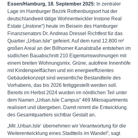
Essen/Hamburg, 18. September 2025:
In zentraler
Lage im Hamburger Bezirk Rothenburgsort hat der
deutschlandweit tätige Wohnentwickler Instone Real
Estate („Instone“) heute im Beisein des Hamburger
Finanzsenators Dr. Andreas Dressel Richtfest für das
Quartier „Urban.Isle“ gefeiert. Auf dem rund 12.800 m²
großen Areal an der Billhorner Kanalstraße entstehen im
südlichen Bauabschnitt 210 Eigentumswohnungen mit
einem breiten Wohnungsmix. Grüne, autofreie Innenhöfe
mit Kinderspielflächen und ein energieeffizientes
Gebäudekonzept sind wesentliche Bestandteile des
Vorhabens, das bis 2026 fertiggestellt werden soll.
Bereits im Herbst 2024 wurden im nördlichen Teil unter
dem Namen „Urban.Isle Campus“ 469 Mikroapartments
realisiert und übergeben. Damit nimmt die Entwicklung
des Gesamtquartiers sichtbar Gestalt an.
„Mit ‚Urban.Isle‘ übernehmen wir Verantwortung für die
Weiterentwicklung eines Stadtteils im Wandel“, sagt