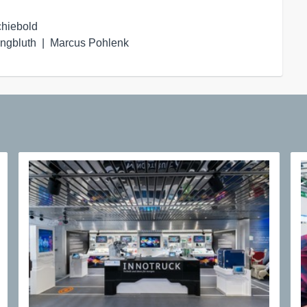
hiebold

ungbluth  |  Marcus Pohlenk