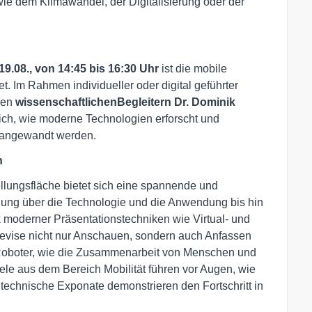
wie dem Klimawandel, der Digitalisierung oder der
19.08., von 14:45 bis 16:30 Uhr
ist die mobile
et. Im Rahmen individueller oder digital geführter
den
wissenschaftlichen
Begleitern Dr. Dominik
ich, wie moderne Technologien erforscht und
n angewandt werden.
n
lungsfläche bietet sich eine spannende und
hung über die Technologie und die Anwendung bis hin
moderner Präsentationstechniken wie Virtual- und
vise nicht nur Anschauen, sondern auch Anfassen
r Roboter, wie die Zusammenarbeit von Menschen und
le aus dem Bereich Mobilität führen vor Augen, wie
echnische Exponate demonstrieren den Fortschritt in