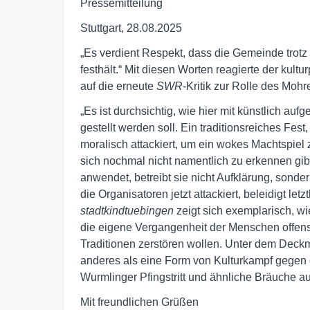
Pressemitteilung
Stuttgart, 28.08.2025
„Es verdient Respekt, dass die Gemeinde trot
festhält.“ Mit diesen Worten reagierte der kult
auf die erneute
SWR
-Kritik zur Rolle des Mohr
„Es ist durchsichtig, wie hier mit künstlich a
gestellt werden soll. Ein traditionsreiches Fe
moralisch attackiert, um ein wokes Machtspiel 
sich nochmal nicht namentlich zu erkennen gibt
anwendet, betreibt sie nicht Aufklärung, sonde
die Organisatoren jetzt attackiert, beleidigt l
stadtkindtuebingen
zeigt sich exemplarisch, wie
die eigene Vergangenheit der Menschen offens
Traditionen zerstören wollen. Unter dem Deckma
anderes als eine Form von Kulturkampf gegen 
Wurmlinger Pfingstritt und ähnliche Bräuche au
Mit freundlichen Grüßen