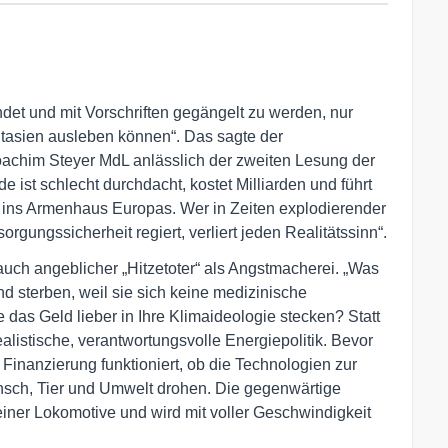
det und mit Vorschriften gegängelt zu werden, nur
ntasien ausleben können“. Das sagte der
oachim Steyer MdL anlässlich der zweiten Lesung der
ist schlecht durchdacht, kostet Milliarden und führt
n ins Armenhaus Europas. Wer in Zeiten explodierender
rgungssicherheit regiert, verliert jeden Realitätssinn“.
rauch angeblicher „Hitzetoter“ als Angstmacherei. „Was
d sterben, weil sie sich keine medizinische
das Geld lieber in Ihre Klimaideologie stecken? Statt
alistische, verantwortungsvolle Energiepolitik. Bevor
e Finanzierung funktioniert, ob die Technologien zur
sch, Tier und Umwelt drohen. Die gegenwärtige
 einer Lokomotive und wird mit voller Geschwindigkeit