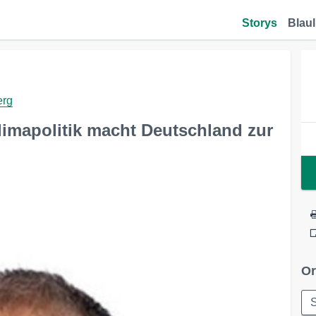
Storys
Blaul
erg
limapolitik macht Deutschland zur
Or
S