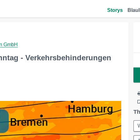
Storys
Blaul
gen GmbH
ntag - Verkehrsbehinderungen
Th
W