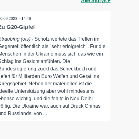
Alle Storys
10.09.2023 – 14:46
Zu G20-Gipfel
Straubing (ots)
- Scholz wertete das Treffen im
Gegenteil öffentlich als "sehr erfolgreich". Für die
Menschen in der Ukraine muss sich das wie ein
Schlag ins Gesicht anfühlen. Die
Bundesregierung zückt das Scheckbuch und
liefert für Milliarden Euro Waffen und Gerät ins
Kriegsgebiet. Neben der materiellen ist die
ideelle Unterstützung aber wohl mindestens
ebenso wichtig, und die fehlte in Neu-Delhi
völlig. Die Ukraine war, auch auf Druck Chinas
und Russlands, von ...