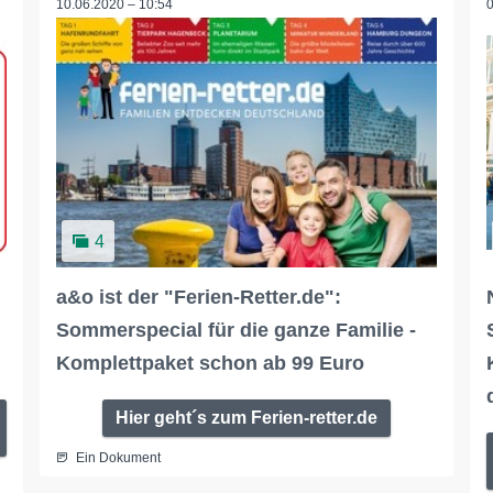
10.06.2020 – 10:54
4
a&o ist der "Ferien-Retter.de":
Sommerspecial für die ganze Familie -
Komplettpaket schon ab 99 Euro
Hier geht´s zum Ferien-retter.de
Ein Dokument