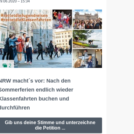
09.06.2020 – 15:34
2
NRW macht´s vor: Nach den
Sommerferien endlich wieder
Klassenfahrten buchen und
durchführen
Gib uns deine Stimme und unterzeichne
die Petition ...