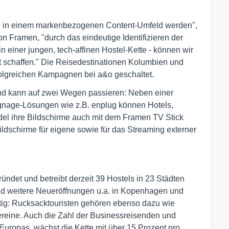
ne in einem markenbezogenen Content-Umfeld werden",
Framen, "durch das eindeutige Identifizieren der
n einer jungen, tech-affinen Hostel-Kette - können wir
lt schaffen." Die Reisedestinationen Kolumbien und
folgreichen Kampagnen bei a&o geschaltet.
nd kann auf zwei Wegen passieren: Neben einer
ignage-Lösungen wie z.B. enplug können Hotels,
el ihre Bildschirme auch mit dem Framen TV Stick
ildschirme für eigene sowie für das Streaming externer
ündet und betreibt derzeit 39 Hostels in 23 Städten
nd weitere Neueröffnungen u.a. in Kopenhagen und
ltig: Rucksacktouristen gehören ebenso dazu wie
ereine. Auch die Zahl der Businessreisenden und
Europas, wächst die Kette mit über 15 Prozent pro