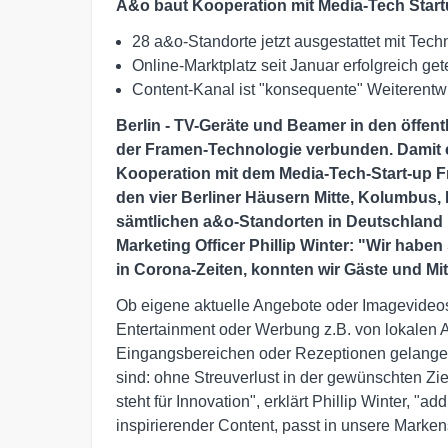
A&o baut Kooperation mit Media-Tech Star
28 a&o-Standorte jetzt ausgestattet mit Tec
Online-Marktplatz seit Januar erfolgreich get
Content-Kanal ist "konsequente" Weiterentw
Berlin - TV-Geräte und Beamer in den öffent
der Framen-Technologie verbunden. Damit e
Kooperation mit dem Media-Tech-Start-up Fra
den vier Berliner Häusern Mitte, Kolumbus,
sämtlichen a&o-Standorten in Deutschland u
Marketing Officer Phillip Winter: "Wir hab
in Corona-Zeiten, konnten wir Gäste und Mita
Ob eigene aktuelle Angebote oder Imagevideos
Entertainment oder Werbung z.B. von lokalen A
Eingangsbereichen oder Rezeptionen gelangen
sind: ohne Streuverlust in der gewünschten Zi
steht für Innovation", erklärt Phillip Winter, "ad
inspirierender Content, passt in unsere Markens