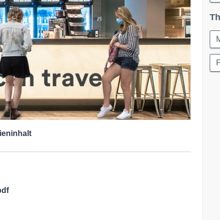
Th
ieninhalt
pdf