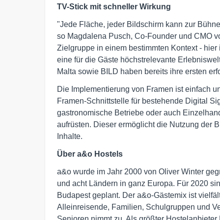
TV-Stick mit schneller Wirkung
"Jede Fläche, jeder Bildschirm kann zur Büh
so Magdalena Pusch, Co-Founder und CMO von 
Zielgruppe in einem bestimmten Kontext - hier i
eine für die Gäste höchstrelevante Erlebniswe
Malta sowie BILD haben bereits ihre ersten er
Die Implementierung von Framen ist einfach u
Framen-Schnittstelle für bestehende Digital S
gastronomische Betriebe oder auch Einzelhand
aufrüsten. Dieser ermöglicht die Nutzung der B
Inhalte.
Über a&o Hostels
a&o wurde im Jahr 2000 von Oliver Winter gegr
und acht Ländern in ganz Europa. Für 2020 si
Budapest geplant. Der a&o-Gästemix ist vielfä
Alleinreisende, Familien, Schulgruppen und V
Senioren nimmt zu. Als größter Hostelanbieter 