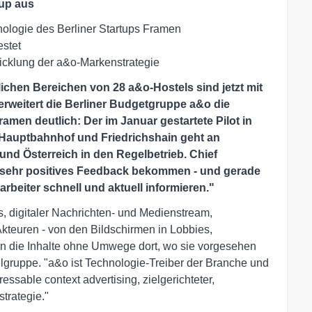
tup aus
hnologie des Berliner Startups Framen
estet
icklung der a&o-Markenstrategie
lichen Bereichen von 28 a&o-Hostels sind jetzt mit
rweitert die Berliner Budgetgruppe a&o die
men deutlich: Der im Januar gestartete Pilot in
 Hauptbahnhof und Friedrichshain geht an
nd Österreich in den Regelbetrieb. Chief
en sehr positives Feedback bekommen - und gerade
rbeiter schnell und aktuell informieren."
, digitaler Nachrichten- und Medienstream,
kteuren - von den Bildschirmen in Lobbies,
 die Inhalte ohne Umwege dort, wo sie vorgesehen
elgruppe. "a&o ist Technologie-Treiber der Branche und
dressable context advertising, zielgerichteter,
trategie."