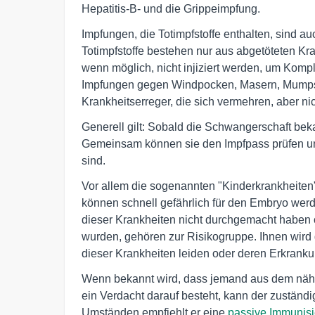
Hepatitis-B- und die Grippeimpfung.
Impfungen, die Totimpfstoffe enthalten, sind 
Totimpfstoffe bestehen nur aus abgetöteten Kr
wenn möglich, nicht injiziert werden, um Kom
Impfungen gegen Windpocken, Masern, Mumps 
Krankheitserreger, die sich vermehren, aber nic
Generell gilt: Sobald die Schwangerschaft beka
Gemeinsam können sie den Impfpass prüfen un
sind.
Vor allem die sogenannten "Kinderkrankheite
können schnell gefährlich für den Embryo werde
dieser Krankheiten nicht durchgemacht haben 
wurden, gehören zur Risikogruppe. Ihnen wird 
dieser Krankheiten leiden oder deren Erkrankun
Wenn bekannt wird, dass jemand aus dem nähe
ein Verdacht darauf besteht, kann der zuständ
Umständen empfiehlt er eine
passive Immunis