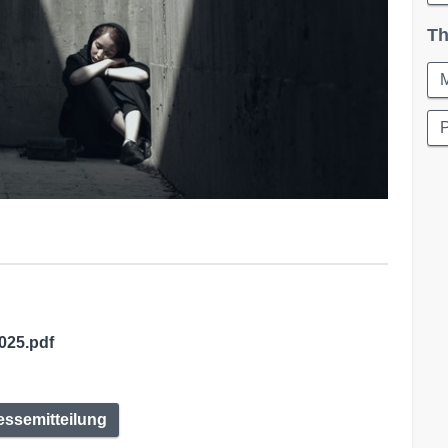
Th
M
P
025.pdf
essemitteilung