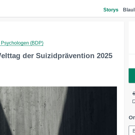
Storys
Blaul
d Psychologen (BDP)
lttag der Suizidprävention 2025
Or
B