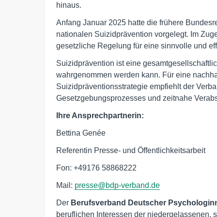
hinaus.
Anfang Januar 2025 hatte die frühere Bundesr
nationalen Suizidprävention vorgelegt. Im Zu
gesetzliche Regelung für eine sinnvolle und eff
Suizidprävention ist eine gesamtgesellschaftli
wahrgenommen werden kann. Für eine nachhal
Suizidpräventionsstrategie empfiehlt der Verb
Gesetzgebungsprozesses und zeitnahe Verabs
Ihre Ansprechpartnerin:
Bettina Genée
Referentin Presse- und Öffentlichkeitsarbeit
Fon: +49176 58868222
Mail:
presse@bdp-verband.de
Der
B
erufsverband Deutscher Psychologin
beruflichen Interessen der niedergelassenen, 