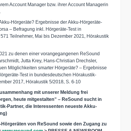
ihrem Account Manager bzw. ihrer Account Managerin
.
n Akku-Hörgeräte? Ergebnisse der Akku-Hörgeräte-
rsa – Befragung inkl. Hörgeräte-Test in
571 Teilnehmer, Mai bis Dezember 2021, Hörakustik
n 2021 zu denen einer vorangegangenen ReSound
arschmidt, Jutta Krey, Hans-Christian Drechsler,
en Möglichkeiten smarter Hörgeräte? – Ergebnisse
 Hörgeräte-Test in bundesdeutschen Hörakustik-
ember 2017, Hörakustik 5/2018, S. 6-10
 Zusammenhang mit unserer Meldung frei
orgen, heute mitgestalten“ – ReSound sucht in
ik-Partner, die Interessenten neueste Akku-
ing)
u-Hörgeräten von ReSound sowie den Zugang zu
r
www.resound.com
> PRESSE & NEWSROOM.