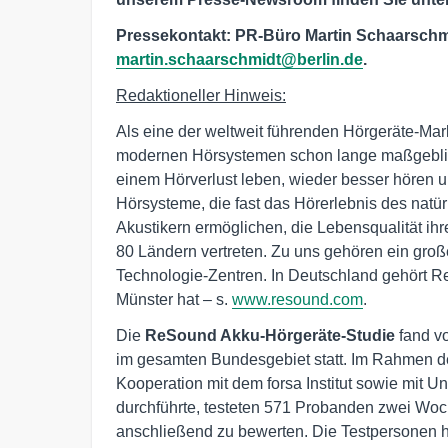
Pressekontakt: PR-Büro Martin Schaarschmidt
martin.schaarschmidt@berlin.de
.
Redaktioneller Hinweis:
Als eine der weltweit führenden Hörgeräte-Ma
modernen Hörsystemen schon lange maßgeblich
einem Hörverlust leben, wieder besser hören u
Hörsysteme, die fast das Hörerlebnis des natür
Akustikern ermöglichen, die Lebensqualität ih
80 Ländern vertreten. Zu uns gehören ein groß
Technologie-Zentren. In Deutschland gehört R
Münster hat – s.
www.resound.com
.
Die
ReSound Akku-Hörgeräte-Studie
fand v
im gesamten Bundesgebiet statt. Im Rahmen der
Kooperation mit dem forsa Institut sowie mit U
durchführte, testeten 571 Probanden zwei Wo
anschließend zu bewerten. Die Testpersonen h