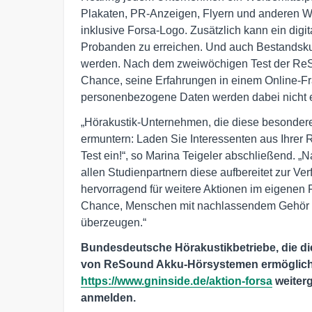
Plakaten, PR-Anzeigen, Flyern und anderen W
inklusive Forsa-Logo. Zusätzlich kann ein dig
Probanden zu erreichen. Und auch Bestandsk
werden. Nach dem zweiwöchigen Test der ReSo
Chance, seine Erfahrungen in einem Online-Fra
personenbezogene Daten werden dabei nicht 
„Hörakustik-Unternehmen, die diese besondere
ermuntern: Laden Sie Interessenten aus Ihre
Test ein!“, so Marina Teigeler abschließend. 
allen Studienpartnern diese aufbereitet zur Ve
hervorragend für weitere Aktionen im eigenen 
Chance, Menschen mit nachlassendem Gehör fr
überzeugen.“
Bundesdeutsche Hörakustikbetriebe, die die
von ReSound Akku-Hörsystemen ermöglich
https://www.gninside.de/aktion-forsa
weiterg
anmelden.