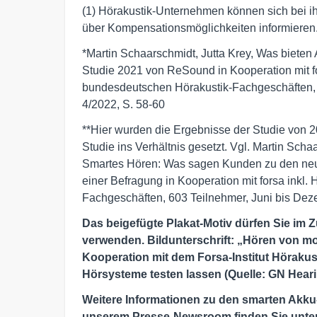
(1) Hörakustik-Unternehmen können sich bei 
über Kompensationsmöglichkeiten informieren
*Martin Schaarschmidt, Jutta Krey, Was biete
Studie 2021 von ReSound in Kooperation mit fo
bundesdeutschen Hörakustik-Fachgeschäften, 
4/2022, S. 58-60
**Hier wurden die Ergebnisse der Studie vo
Studie ins Verhältnis gesetzt. Vgl. Martin Scha
Smartes Hören: Was sagen Kunden zu den neu
einer Befragung in Kooperation mit forsa inkl.
Fachgeschäften, 603 Teilnehmer, Juni bis Dez
Das beigefügte Plakat-Motiv dürfen Sie im
verwenden. Bildunterschrift: „Hören von m
Kooperation mit dem Forsa-Institut Hörakust
Hörsysteme testen lassen (Quelle: GN Hear
Weitere Informationen zu den smarten Akk
unserem Presse-Newsroom finden Sie unte