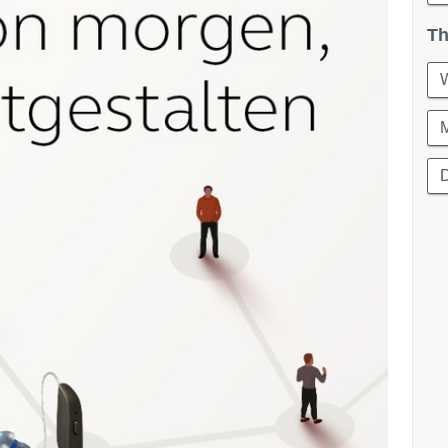
Th
W
M
D