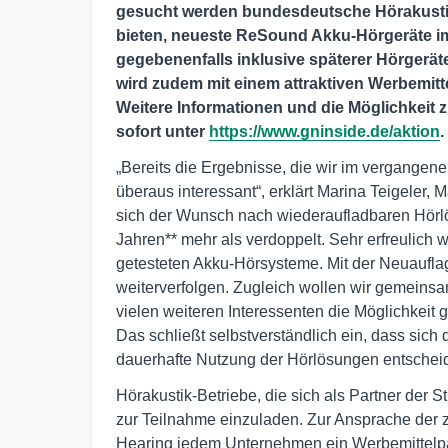
gesucht werden bundesdeutsche Hörakustik-
bieten, neueste ReSound Akku-Hörgeräte im
gegebenenfalls inklusive späterer Hörgerät
wird zudem mit einem attraktiven Werbemitte
Weitere Informationen und die Möglichkeit
sofort unter
https://www.gninside.de/aktion
.
„Bereits die Ergebnisse, die wir im vergangen
überaus interessant“, erklärt Marina Teigeler,
sich der Wunsch nach wiederaufladbaren Hörlö
Jahren** mehr als verdoppelt. Sehr erfreulich
getesteten Akku-Hörsysteme. Mit der Neuauflag
weiterverfolgen. Zugleich wollen wir gemeins
vielen weiteren Interessenten die Möglichkeit
Das schließt selbstverständlich ein, dass sich
dauerhafte Nutzung der Hörlösungen entschei
Hörakustik-Betriebe, die sich als Partner der S
zur Teilnahme einzuladen. Zur Ansprache der z
Hearing jedem Unternehmen ein Werbemittelpak