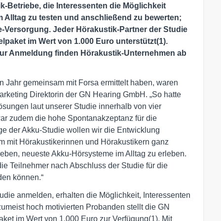
Betriebe, die Interessenten die Möglichkeit
 Alltag zu testen und anschließend zu bewerten;
e-Versorgung. Jeder Hörakustik-Partner der Studie
lpaket im Wert von 1.000 Euro unterstützt(1).
 zur Anmeldung finden Hörakustik-Unternehmen ab
en Jahr gemeinsam mit Forsa ermittelt haben, waren
 Marketing Direktorin der GN Hearing GmbH. „So hatte
sungen laut unserer Studie innerhalb von vier
 war zudem die hohe Spontanakzeptanz für die
e der Akku-Studie wollen wir die Entwicklung
am mit Hörakustikerinnen und Hörakustikern ganz
 geben, neueste Akku-Hörsysteme im Alltag zu erleben.
 die Teilnehmer nach Abschluss der Studie für die
den können.“
tudie anmelden, erhalten die Möglichkeit, Interessenten
umeist hoch motivierten Probanden stellt die GN
et im Wert von 1.000 Euro zur Verfügung(1). Mit