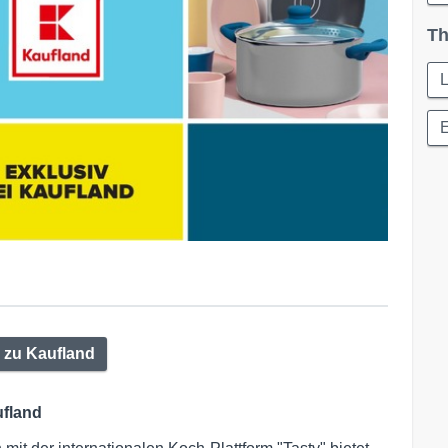
Th
L
 zu Kaufland
ufland