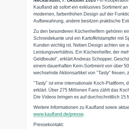
Neckarsulm, 7. Oktober 2020 -
In Kooperation
Kaufland ab sofort ein exklusives Sortiment a
modernen, farbenfrohen Design auf der Funktio
Aufbewahrung, andere besitzen praktische Extr
Zu den besonderen Küchenhelfern gehören ein 
Schneidekante und ein Kartoffelstampfer mit S
Kunden wichtig ist. Neben Design achten sie au
Leistungsverhältnis. Ein Küchenhelfer, der m
Geldbeutel", erklärt Andreas Schopper, Geschä
einem dauerhaften Kern-Sortiment von über 50
wechselnde Aktionsartikel von "Tasty" freue
"Tasty" ist eine internationale Koch-Plattform, 
erklärt. Über 275 Millionen Fans zählt das Koc
Die Videos bringen es auf durchschnittlich 15 M
Weitere Informationen zu Kaufland sowie aktuel
www.kaufland.de/presse
.
Pressekontakt:
