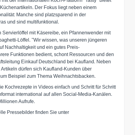
 mit der internationalen Koch-Plattform "Tasty" bietet
n Küchenartikeln. Der Fokus liegt neben einem
nalität: Manche sind platzsparend in der
as und sind multifunktional.
Servierlöffel mit Käsereibe, ein Pfannenwender mit
paghetti-Löffel. "Wir wissen, was unseren jüngeren
f Nachhaltigkeit und ein gutes Preis-
ehrere Funktionen bedient, schont Ressourcen und den
ftsleitung Einkauf Deutschland bei Kaufland. Neben
 Artikeln dürfen sich Kaufland-Kunden über
n, zum Beispiel zum Thema Weihnachtsbacken.
die Kochrezepte in Videos einfach und Schritt für Schritt
hformat international auf allen Social-Media-Kanälen.
illionen Aufrufe.
le Pressebilder finden Sie unter