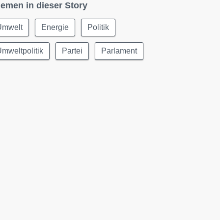
emen in dieser Story
Umwelt
Energie
Politik
mweltpolitik
Partei
Parlament