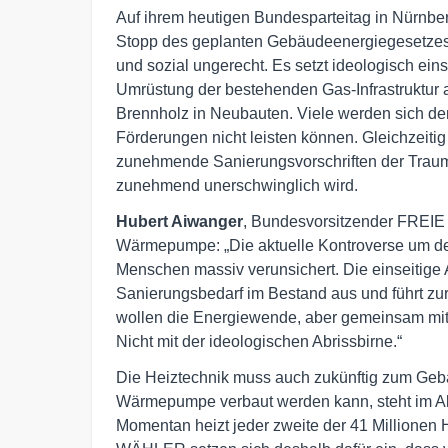
Auf ihrem heutigen Bundesparteitag in Nürn
Stopp des geplanten Gebäudeenergiegesetzes 
und sozial ungerecht. Es setzt ideologisch ei
Umrüstung der bestehenden Gas-Infrastruktur a
Brennholz in Neubauten. Viele werden sich de
Förderungen nicht leisten können. Gleichzei
zunehmende Sanierungsvorschriften der Traum
zunehmend unerschwinglich wird.
Hubert Aiwanger
, Bundesvorsitzender FREIE W
Wärmepumpe: „Die aktuelle Kontroverse um de
Menschen massiv verunsichert. Die einseitig
Sanierungsbedarf im Bestand aus und führt 
wollen die Energiewende, aber gemeinsam mi
Nicht mit der ideologischen Abrissbirne.“
Die Heiztechnik muss auch zukünftig zum Geb
Wärmepumpe verbaut werden kann, steht im Al
Momentan heizt jeder zweite der 41 Millionen