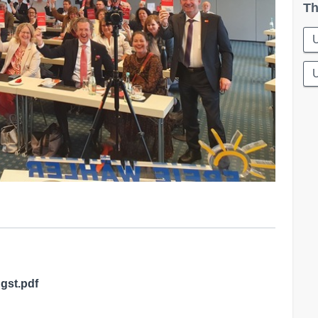
Th
U
gst.pdf