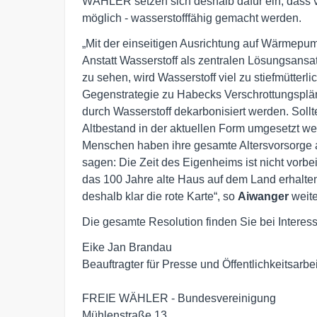
WÄHLER setzen sich deshalb dafür ein, dass 
möglich - wasserstofffähig gemacht werden.
„Mit der einseitigen Ausrichtung auf Wärmepu
Anstatt Wasserstoff als zentralen Lösungsansat
zu sehen, wird Wasserstoff viel zu stiefmütterl
Gegenstrategie zu Habecks Verschrottungsplä
durch Wasserstoff dekarbonisiert werden. Sol
Altbestand in der aktuellen Form umgesetzt wer
Menschen haben ihre gesamte Altersvorsorge
sagen: Die Zeit des Eigenheims ist nicht vorbe
das 100 Jahre alte Haus auf dem Land erhalt
deshalb klar die rote Karte“, so
Aiwanger
weite
Die gesamte Resolution finden Sie bei Interes
Eike Jan Brandau

Beauftragter für Presse und Öffentlichkeitsarbeit
FREIE WÄHLER - Bundesvereinigung

Mühlenstraße 13
