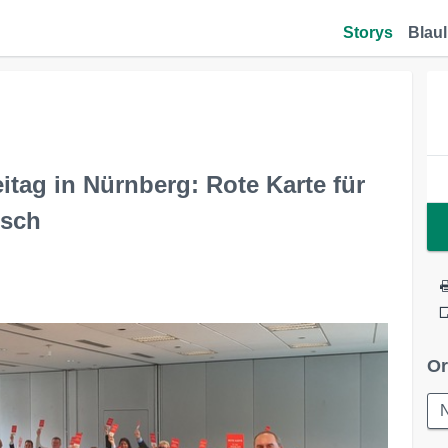
Storys
Blaul
ag in Nürnberg: Rote Karte für
usch
Or