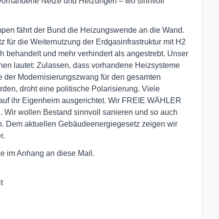
vorhandene Netze und Heizungen – wo sinnvoll
mpen fährt der Bund die Heizungswende an die Wand.
z für die Weiternutzung der Erdgasinfrastruktur mit H2
ich behandelt und mehr verhindert als angestrebt. Unser
nen lautet: Zulassen, dass vorhandene Heizsysteme
lte der Modernisierungszwang für den gesamten
den, droht eine politische Polarisierung. Viele
 auf ihr Eigenheim ausgerichtet. Wir FREIE WÄHLER
i. Wir wollen Bestand sinnvoll sanieren und so auch
en. Dem aktuellen Gebäudeenergiegesetz zeigen wir
r.
se im Anhang an diese Mail.

