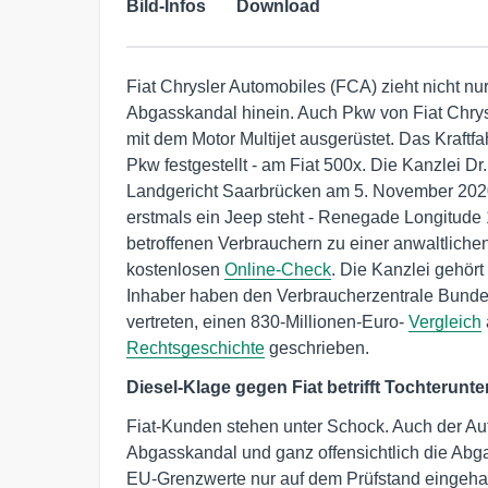
Bild-Infos
Download
Fiat Chrysler Automobiles (FCA) zieht nicht n
Abgasskandal hinein. Auch Pkw von Fiat Chrysle
mit dem Motor Multijet ausgerüstet. Das Kraft
Pkw festgestellt - am Fiat 500x. Die Kanzlei D
Landgericht Saarbrücken am 5. November 2020 
erstmals ein Jeep steht - Renegade Longitude 1.
betroffenen Verbrauchern zu einer anwaltliche
kostenlosen
Online-Check
. Die Kanzlei gehör
Inhaber haben den Verbraucherzentrale Bundes
vertreten, einen 830-Millionen-Euro-
Vergleich
Rechtsgeschichte
geschrieben.
Diesel-Klage gegen Fiat betrifft Tochterun
Fiat-Kunden stehen unter Schock. Auch der A
Abgasskandal und ganz offensichtlich die Abga
EU-Grenzwerte nur auf dem Prüfstand eingehal