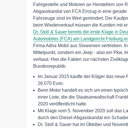
Fahrgestelle und Motoren an Herstellern von R
Abgasskandal von FCA Einzug in eine gerade
Fahrzeuge sind im Wert gemindert. Der Kaufp
beim Wiederverkauf müssen die Kunden mit e
Dr. Stoll & Sauer bereits die erste Klage in D
Automobiles (FCA) am Landgericht Freiburg ei
Firma Adria Mobil aus Slowenien vertrieben. I
Mittelpunkt, sondern ein Jeep - also ein Pkw. I
verbaut. Hier die Fakten zur nächsten Zivilkla
Bundesrepublik:
Im Januar 2015 kaufte der Kläger das neue
26.070 Euro.
Beim Motor handelt es sich um einen typische
einer Liste, die die Staatsanwaltschaft Fra
2020 veröffentlicht hatte.
Mit Klage vom 5. November 2020 soll das La
durch den Diesel-Abgasskandal ein Schaden 
Dr. Stoll & Sauer hat im Oktober und Novemb