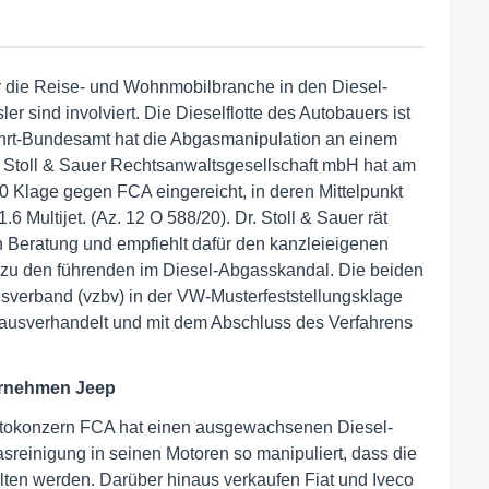
ur die Reise- und Wohnmobilbranche in den Diesel-
r sind involviert. Die Dieselflotte des Autobauers ist
fahrt-Bundesamt hat die Abgasmanipulation an einem
r. Stoll & Sauer Rechtsanwaltsgesellschaft mbH hat am
Klage gegen FCA eingereicht, in deren Mittelpunkt
6 Multijet. (Az. 12 O 588/20). Dr. Stoll & Sauer rät
n Beratung und empfiehlt dafür den kanzleieigenen
t zu den führenden im Diesel-Abgasskandal. Die beiden
verband (vzbv) in der VW-Musterfeststellungsklage
ausverhandelt und mit dem Abschluss des Verfahrens
ternehmen Jeep
utokonzern FCA hat einen ausgewachsenen Diesel-
sreinigung in seinen Motoren so manipuliert, dass die
ten werden. Darüber hinaus verkaufen Fiat und Iveco