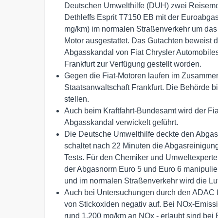
Deutschen Umwelthilfe (DUH) zwei Reisemobi
Dethleffs Esprit T7150 EB mit der Euroabga
mg/km) im normalen Straßenverkehr um das 9
Motor ausgestattet. Das Gutachten beweist 
Abgasskandal von Fiat Chrysler Automobiles
Frankfurt zur Verfügung gestellt worden.
Gegen die Fiat-Motoren laufen im Zusammen
Staatsanwaltschaft Frankfurt. Die Behörde bi
stellen.
Auch beim Kraftfahrt-Bundesamt wird der Fiat
Abgasskandal verwickelt geführt.
Die Deutsche Umwelthilfe deckte den Abgassk
schaltet nach 22 Minuten die Abgasreinigung
Tests. Für den Chemiker und Umweltexperten
der Abgasnorm Euro 5 und Euro 6 manipuliert
und im normalen Straßenverkehr wird die Luf
Auch bei Untersuchungen durch den ADAC fie
von Stickoxiden negativ auf. Bei NOx-Emiss
rund 1.200 mg/km an NOx - erlaubt sind bei