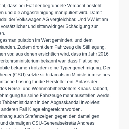
icht, dass bei Fiat der begründete Verdacht besteht,
en und die Abgasreinigung manipuliert wird. Damit
ndal der Volkswagen AG vergleichbar. Und VW ist am
orsätzlicher und sittenwidriger Schädigung zur
en.
bgasmanipulation im Wert gemindert, und dem
standen. Zudem droht dem Fahrzeug die Stilllegung.
gen vor, aus denen ersichtlich wird, dass im Jahr 2016
rkehrsministerium bekannt war, dass Fiat seine
mobile bekamen trotzdem eine Typengenehmigung. Der
euer (CSU) setzte sich damals im Ministerium seines
infache Lösung für die Hersteller ein. Anlass der
 des Reise- und Wohnmobilherstellers Knaus Tabbert,
nehmigung für seine Fahrzeuge mehr ausstellen werde,
 Tabbert ist damit in den Abgasskandal involviert.
 anderen Fall Klage eingereicht worden.
enhang auch Strafanzeigen gegen den damaligen
t und damaligen CSU-Generalsekretär Andreas