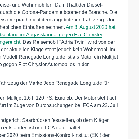
eise- und Wohnmobilen. Damit hält der Diesel-
 durch die Corona-Pandemie boomende Branche. Die
reis entsprach nicht dem angebotenen Fahrzeug. Und
rheblichen Einbußen rechnen.
Am 3. August 2020 hat
eutschland im Abgasskandal gegen Fiat Chrysler
ngereicht.
Das Reisemobil "Adria Twin" wird von der
n der aktuellen Klage steht jedoch kein Wohnmobil im
m Modell Renegade Longitude ist als Motor ein Multijet
ge gegen Fiat Chrysler Automobiles in der
 Fahrzeug der Marke Jeep Renegade Longitude für
n Multijet 1.6 l, 120 PS, Euro 5b. Der Motor steht auf
nkfurt im Zuge von Durchsuchungen bei FCA am 22. Juli
ndgericht Saarbrücken feststellen, ob dem Kläger
entstanden ist und FCA dafür haftet.
er 2020 beim Emissions-Kontroll-Institut (EKI) der