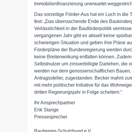
Immobilienfinanzierung unerwartet weggestric
Das vorzeitige Förder-Aus hat ein Loch in die 
fest: „Das überraschende Ende des Baukinderge
Verlässlichkeit in der Bauförderpolitik vermis
vergangenen Jahr gibt es aktuell keine spürbar
schwierigen Situation und geben ihre Pläne auf
Förderpläne der Bundesregierung werden durc
keine Breitenwirkung entfalten können. Zudem 
Selbstnutzer um zinsverbilligte Darlehen, die
werden nur dem genossenschaftlichen Bauen
Antragssteller, zugestanden. Becker mahnt zu
mit mehr politischer Initiative für das Wohneig
dritten Regierungsjahr in Folge scheitern.“
Ihr Ansprechpartner

Erik Stange

Pressesprecher

Bauherren-Schutzbund e.V.
