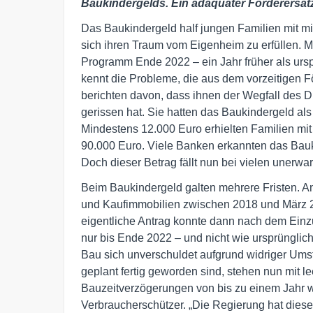
Baukindergelds. Ein adäquater Förderersatz i
Das Baukindergeld half jungen Familien mit m
sich ihren Traum vom Eigenheim zu erfüllen. 
Programm Ende 2022 – ein Jahr früher als ursp
kennt die Probleme, die aus dem vorzeitigen F
berichten davon, dass ihnen der Wegfall des D
gerissen hat. Sie hatten das Baukindergeld als 
Mindestens 12.000 Euro erhielten Familien m
90.000 Euro. Viele Banken erkannten das Bauki
Doch dieser Betrag fällt nun bei vielen unerwar
Beim Baukindergeld galten mehrere Fristen. A
und Kaufimmobilien zwischen 2018 und März 2
eigentliche Antrag konnte dann nach dem Einzu
nur bis Ende 2022 – und nicht wie ursprünglic
Bau sich unverschuldet aufgrund widriger Umstä
geplant fertig geworden sind, stehen nun mit 
Bauzeitverzögerungen von bis zu einem Jahr w
Verbraucherschützer. „Die Regierung hat diese