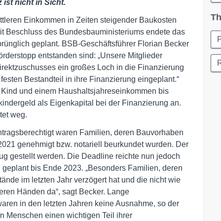
st nicht in Sicht.
Th
ittleren Einkommen in Zeiten steigender Baukosten
Mit Beschluss des Bundesbauministeriums endete das
P
rünglich geplant. BSB-Geschäftsführer Florian Becker
örderstopp entstanden sind: „Unsere Mitglieder
irektzuschusses ein großes Loch in die Finanzierung
festen Bestandteil in ihre Finanzierung eingeplant.“
it Kind und einem Haushaltsjahreseinkommen bis
ndergeld als Eigenkapital bei der Finanzierung an.
tet weg.
ntragsberechtigt waren Familien, deren Bauvorhaben
021 genehmigt bzw. notariell beurkundet wurden. Der
g gestellt werden. Die Deadline reichte nun jedoch
h geplant bis Ende 2023. „Besonders Familien, deren
nde im letzten Jahr verzögert hat und die nicht wie
leeren Händen da“, sagt Becker. Lange
aren in den letzten Jahren keine Ausnahme, so der
n Menschen einen wichtigen Teil ihrer