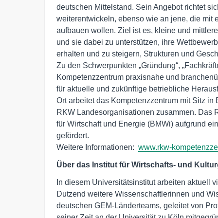
deutschen Mittelstand. Sein Angebot richtet si
weiterentwickeln, ebenso wie an jene, die mit
aufbauen wollen. Ziel ist es, kleine und mittle
und sie dabei zu unterstützen, ihre Wettbewerbs
erhalten und zu steigern, Strukturen und Gesch
Zu den Schwerpunkten „Gründung“, „Fachkräfte
Kompetenzzentrum praxisnahe und branchenü
für aktuelle und zukünftige betriebliche Heraus
Ort arbeitet das Kompetenzzentrum mit Sitz in
RKW Landesorganisationen zusammen. Das R
für Wirtschaft und Energie (BMWi) aufgrund e
gefördert. 

Weitere Informationen:  
www.rkw-kompetenzze
Über das Institut für Wirtschafts- und Kult
In diesem Universitätsinstitut arbeiten aktuell
Dutzend weitere Wissenschaftlerinnen und Wisse
deutschen GEM-Länderteams, geleitet von Prof.
seiner Zeit an der Universität zu Köln mitgeg