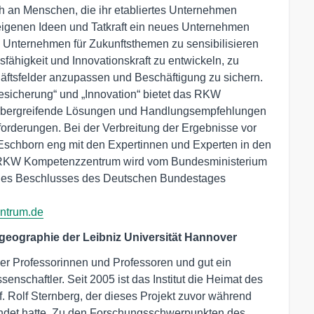
ch an Menschen, die ihr etabliertes Unternehmen 
 eigenen Ideen und Tatkraft ein neues Unternehmen 
re Unternehmen für Zukunftsthemen zu sensibilisieren 
fähigkeit und Innovationskraft zu entwickeln, zu 
äftsfelder anzupassen und Beschäftigung zu sichern. 
sicherung“ und „Innovation“ bietet das RKW 
bergreifende Lösungen und Handlungsempfehlungen 
forderungen. Bei der Verbreitung der Ergebnisse vor 
 Eschborn eng mit den Expertinnen und Experten in den 
KW Kompetenzzentrum wird vom Bundesministerium 
ines Beschlusses des Deutschen Bundestages 
ntrum.de
urgeographie der Leibniz Universität Hannover
 vier Professorinnen und Professoren und gut ein
nschaftler. Seit 2005 ist das Institut die Heimat des
 Rolf Sternberg, der dieses Projekt zuvor während
ründet hatte. Zu den Forschungsschwerpunkten des