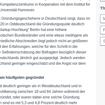
mpetenzzentrums in Kooperation mit dem Institut für
Th
Universität Hannover.
s Gründungsgeschehens in Deutschland zeigt, dass im
M
20 in Ostdeutschland die Gründungsquote deutlich
„Startup-Hochburg“ Berlin hat eine höhere
P
eutschen Bundesländer und eine etwas niedrigere als
iedliche Abschneiden liegt jedoch nicht an größeren
S
den Erfahrungen, welche für den Schritt in die
e Selbsteinschätzung der Befragten bezüglich dieser
 Deutschlands ähnlich gut ausgeprägt. Jedoch werden
hland geringer eingeschätzt und die Angst vor dem
am häufigsten gegründet
 deutlich geringer als in Westdeutschland und in
Bevölkerung zwischen 18 und 64 Jahren während der
gründet, oder waren dabei eine solche Gründung
n sind es mit 5,3 und 4,8 Prozent deutlich mehr