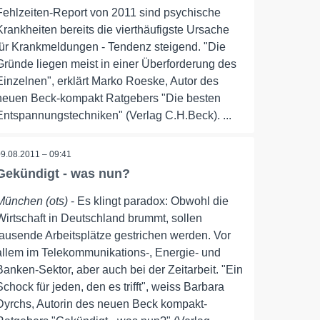
Fehlzeiten-Report von 2011 sind psychische
Krankheiten bereits die vierthäufigste Ursache
für Krankmeldungen - Tendenz steigend. "Die
Gründe liegen meist in einer Überforderung des
Einzelnen", erklärt Marko Roeske, Autor des
neuen Beck-kompakt Ratgebers "Die besten
Entspannungstechniken" (Verlag C.H.Beck). ...
09.08.2011 – 09:41
Gekündigt - was nun?
München (ots)
- Es klingt paradox: Obwohl die
Wirtschaft in Deutschland brummt, sollen
tausende Arbeitsplätze gestrichen werden. Vor
allem im Telekommunikations-, Energie- und
Banken-Sektor, aber auch bei der Zeitarbeit. "Ein
Schock für jeden, den es trifft", weiss Barbara
Dyrchs, Autorin des neuen Beck kompakt-