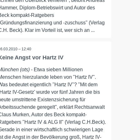
schnell den Überblick verlieren", betont Andreas
Hammer, Diplom-Betriebswirt und Autor des
Beck kompakt-Ratgebers
"Gründungsfinanzierung und -zuschuss" (Verlag
C.H. Beck). Klar im Vorteil ist, wer sich an ...
26.03.2010 – 12:40
Keine Angst vor Hartz IV
München (ots)
- Etwa sieben Millionen
Menschen hierzulande leben von "Hartz IV".
Was bedeutet eigentlich "Hartz IV"? "Mit dem
,Hartz IV-Gesetz' wurde vor fünf Jahren die bis
heute umstrittene Existenzsicherung für
Arbeitssuchende geregelt", erklärt Rechtsanwalt
Claus Murken, Autor des Beck kompakt-
Ratgebers "Hartz IV & ALG II" (Verlag C.H.Beck).
Gerade in einer wirtschaftlich schwierigen Lage
ist die Angst in der Bevölkerung groß, Hartz IV-