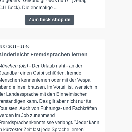
Ratgebers "Gekündigt - was nun?" (Verlag
C.H.Beck). Die ehemalige ...
Zum beck-shop.de
19.07.2011 – 11:40
Kinderleicht Fremdsprachen lernen
München (ots)
- Der Urlaub naht - an der
Strandbar einen Caipi schlürfen, fremde
Menschen kennenlernen oder mit der Vespa
über die Insel brausen. Im Vorteil ist, wer sich in
der Landessprache mit den Einheimischen
verständigen kann. Das gilt aber nicht nur für
Touristen. Auch von Führungs- und Fachkräften
werden im Job zunehmend
Fremdsprachenkenntnisse verlangt. "Jeder kann
in kürzester Zeit fast jede Sprache lernen",