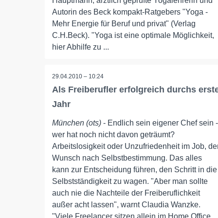
Hauptmann, ärztlich geprüfte Yogalehrerin und
Autorin des Beck kompakt-Ratgebers "Yoga -
Mehr Energie für Beruf und privat" (Verlag
C.H.Beck). "Yoga ist eine optimale Möglichkeit,
hier Abhilfe zu ...
29.04.2010 – 10:24
Als Freiberufler erfolgreich durchs erst
Jahr
München (ots)
- Endlich sein eigener Chef sein -
wer hat noch nicht davon geträumt?
Arbeitslosigkeit oder Unzufriedenheit im Job, de
Wunsch nach Selbstbestimmung. Das alles
kann zur Entscheidung führen, den Schritt in die
Selbstständigkeit zu wagen. "Aber man sollte
auch nie die Nachteile der Freiberuflichkeit
außer acht lassen", warnt Claudia Wanzke.
"Viele Freelancer sitzen allein im Home Office,