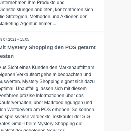
Unternehmen ihre Produkte und
Dienstleistungen anbieten, konzentrieren sich
die Strategien, Methoden und Aktionen der
Marketing-Agentur. Immer ...
19.07.2021 – 15:05
Mit Mystery Shopping den POS getarnt
testen
Aus Sicht eines Kunden den Markenauftritt am
eigenen Verkaufsort geheim beobachten und
auswerten. Mystery Shopping eignet sich dazu
optimal. Unauffällig lassen sich mit diesem
Verfahren präzise Informationen über das
Käuferverhalten, über Marktbedingungen und
den Wettbewerb am POS erheben. So können
beispielsweise verdeckte Testkäufer der SIG
Sales GmbH beim Mystery Shopping die
Qualität der gebotenen Services, ...