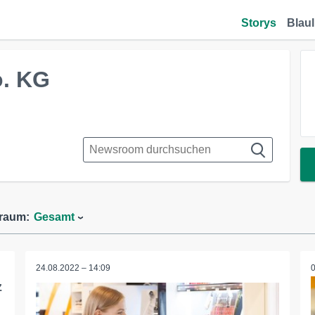
Storys
Blaul
o. KG
traum:
Gesamt
24.08.2022 – 14:09
z