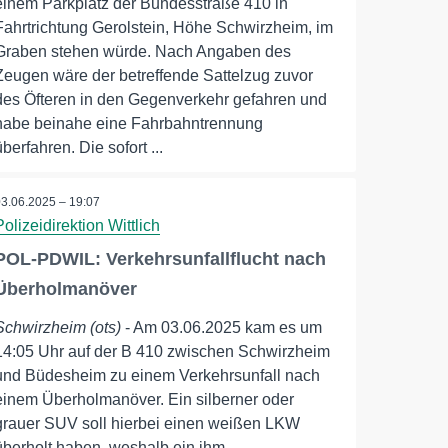
einem Parkplatz der Bundesstraße 410 in
Fahrtrichtung Gerolstein, Höhe Schwirzheim, im
Graben stehen würde. Nach Angaben des
Zeugen wäre der betreffende Sattelzug zuvor
des Öfteren in den Gegenverkehr gefahren und
habe beinahe eine Fahrbahntrennung
überfahren. Die sofort ...
03.06.2025 – 19:07
Polizeidirektion Wittlich
POL-PDWIL: Verkehrsunfallflucht nach
Überholmanöver
Schwirzheim (ots)
- Am 03.06.2025 kam es um
14:05 Uhr auf der B 410 zwischen Schwirzheim
und Büdesheim zu einem Verkehrsunfall nach
einem Überholmanöver. Ein silberner oder
grauer SUV soll hierbei einen weißen LKW
überholt haben, weshalb ein ihm