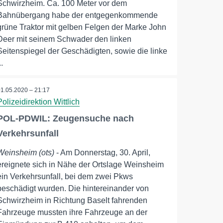
Schwirzheim. Ca. 100 Meter vor dem
Bahnübergang habe der entgegenkommende
grüne Traktor mit gelben Felgen der Marke John
Deer mit seinem Schwader den linken
Seitenspiegel der Geschädigten, sowie die linke
..
01.05.2020 – 21:17
Polizeidirektion Wittlich
POL-PDWIL: Zeugensuche nach
Verkehrsunfall
Weinsheim (ots)
- Am Donnerstag, 30. April,
ereignete sich in Nähe der Ortslage Weinsheim
ein Verkehrsunfall, bei dem zwei Pkws
beschädigt wurden. Die hintereinander von
Schwirzheim in Richtung Baselt fahrenden
Fahrzeuge mussten ihre Fahrzeuge an der