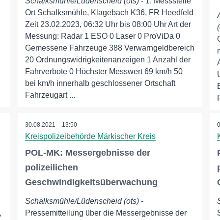
Schalksmühle/Lüdenscheid (ots)
- 1. Messstelle
Ort Schalksmühle, Klagebach K36, FR Heedfeld
Zeit 23.02.2023, 06:32 Uhr bis 08:00 Uhr Art der
Messung: Radar 1 ESO 0 Laser 0 ProViDa 0
Gemessene Fahrzeuge 388 Verwarngeldbereich
20 Ordnungswidrigkeitenanzeigen 1 Anzahl der
Fahrverbote 0 Höchster Messwert 69 km/h 50
bei km/h innerhalb geschlossener Ortschaft
Fahrzeugart ...
30.08.2021 – 13:50
Kreispolizeibehörde Märkischer Kreis
POL-MK: Messergebnisse der
polizeilichen
Geschwindigkeitsüberwachung
Schalksmühle/Lüdenscheid (ots)
-
,
Pressemitteilung über die Messergebnisse der