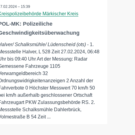
27.02.2024 – 15:39
Kreispolizeibehörde Märkischer Kreis
POL-MK: Polizeiliche
Geschwindigkeitsüberwachung
Halver/ Schalksmühle/ Lüdenscheid (ots)
- 1.
Messstelle Halver, L 528 Zeit 27.02.2024, 06:48
Uhr bis 09:40 Uhr Art der Messung: Radar
Gemessene Fahrzeuge 1105
Verwarngeldbereich 32
Ordnungswidrigkeitenanzeigen 2 Anzahl der
Fahrverbote 0 Höchster Messwert 70 km/h 50
bei km/h außerhalb geschlossener Ortschaft
Fahrzeugart PKW Zulassungsbehörde RS. 2.
Messstelle Schalksmühle Dahlerbrück,
Volmestraße B 54 Zeit ...