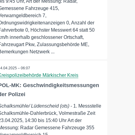
bis 9:45 Uhr, Art der Messung: Radar,
Gemessene Fahrzeuge 415,
Verwarngeldbereich 7,
Ordnungswidrigkeitenanzeigen 0, Anzahl der
Fahrverbote 0, Höchster Messwert 64 statt 50
km/h innerhalb geschlossener Ortschaft,
Fahrzeugart Pkw, Zulassungsbehörde ME,
Bemerkungen Netzwerk ...
24.04.2025 – 06:07
Kreispolizeibehörde Märkischer Kreis
POL-MK: Geschwindigkeitsmessungen
der Polizei
Schalksmühle/ Lüdenscheid (ots)
- 1. Messstelle
Schalksmühle-Dahlerbrück, Volmestraße Zeit
23.04.2025, 14:30 bis 15:40 Uhr Art der
Messung: Radar Gemessene Fahrzeuge 355
Verwarngeldbereich 15