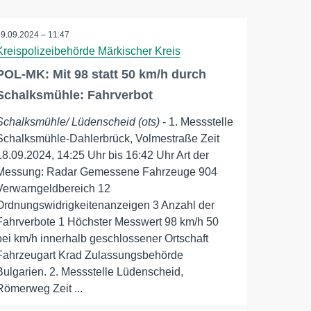
19.09.2024 – 11:47
Kreispolizeibehörde Märkischer Kreis
POL-MK: Mit 98 statt 50 km/h durch
Schalksmühle: Fahrverbot
Schalksmühle/ Lüdenscheid (ots)
- 1. Messstelle
Schalksmühle-Dahlerbrück, Volmestraße Zeit
18.09.2024, 14:25 Uhr bis 16:42 Uhr Art der
Messung: Radar Gemessene Fahrzeuge 904
Verwarngeldbereich 12
Ordnungswidrigkeitenanzeigen 3 Anzahl der
Fahrverbote 1 Höchster Messwert 98 km/h 50
bei km/h innerhalb geschlossener Ortschaft
Fahrzeugart Krad Zulassungsbehörde
Bulgarien. 2. Messstelle Lüdenscheid,
Römerweg Zeit ...