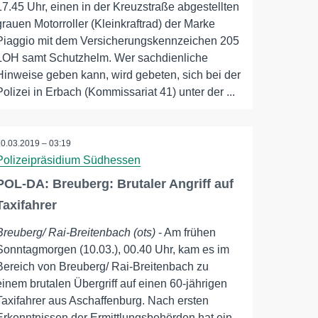
17.45 Uhr, einen in der Kreuzstraße abgestellten
grauen Motorroller (Kleinkraftrad) der Marke
Piaggio mit dem Versicherungskennzeichen 205
LOH samt Schutzhelm. Wer sachdienliche
Hinweise geben kann, wird gebeten, sich bei der
Polizei in Erbach (Kommissariat 41) unter der ...
10.03.2019 – 03:19
Polizeipräsidium Südhessen
POL-DA: Breuberg: Brutaler Angriff auf
Taxifahrer
Breuberg/ Rai-Breitenbach (ots)
- Am frühen
Sonntagmorgen (10.03.), 00.40 Uhr, kam es im
Bereich von Breuberg/ Rai-Breitenbach zu
einem brutalen Übergriff auf einen 60-jährigen
Taxifahrer aus Aschaffenburg. Nach ersten
Erkenntnissen der Ermittlungsbehörden hat ein