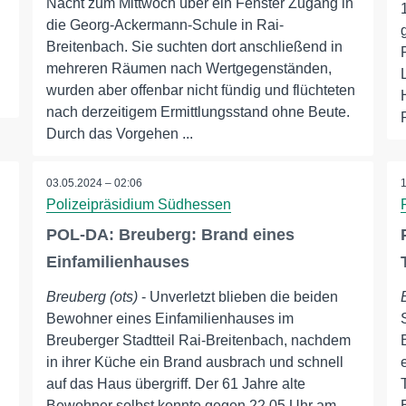
Nacht zum Mittwoch über ein Fenster Zugang in
die Georg-Ackermann-Schule in Rai-
Breitenbach. Sie suchten dort anschließend in
mehreren Räumen nach Wertgegenständen,
wurden aber offenbar nicht fündig und flüchteten
nach derzeitigem Ermittlungsstand ohne Beute.
Durch das Vorgehen ...
03.05.2024 – 02:06
Polizeipräsidium Südhessen
POL-DA: Breuberg: Brand eines
Einfamilienhauses
Breuberg (ots)
- Unverletzt blieben die beiden
Bewohner eines Einfamilienhauses im
Breuberger Stadtteil Rai-Breitenbach, nachdem
in ihrer Küche ein Brand ausbrach und schnell
auf das Haus übergriff. Der 61 Jahre alte
Bewohner selbst konnte gegen 22.05 Uhr am