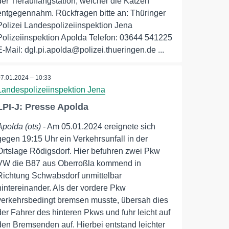
der Tierauffangstation, welcher die Katzen
entgegennahm. Rückfragen bitte an: Thüringer
Polizei Landespolizeiinspektion Jena
Polizeiinspektion Apolda Telefon: 03644 541225
E-Mail: dgl.pi.apolda@polizei.thueringen.de ...
07.01.2024 – 10:33
Landespolizeiinspektion Jena
LPI-J: Presse Apolda
Apolda (ots)
- Am 05.01.2024 ereignete sich
gegen 19:15 Uhr ein Verkehrsunfall in der
Ortslage Rödigsdorf. Hier befuhren zwei Pkw
VW die B87 aus Oberroßla kommend in
Richtung Schwabsdorf unmittelbar
hintereinander. Als der vordere Pkw
verkehrsbedingt bremsen musste, übersah dies
der Fahrer des hinteren Pkws und fuhr leicht auf
den Bremsenden auf. Hierbei entstand leichter