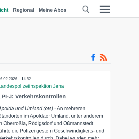
icht
Regional
Meine Abos
26.02.2026 – 14:52
Landespolizeiinspektion Jena
LPI-J: Verkehrskontrollen
Apolda und Umland (ots)
- An mehreren
Standorten im Apoldaer Umland, unter anderem
in Oberroßla, Rödigsdorf und Oßmannstedt
führte die Polizei gestern Geschwindigkeits- und
Verkehrskontrollen durch. Dabei wurden mehr