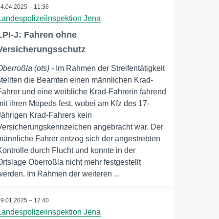
14.04.2025 – 11:36
Landespolizeiinspektion Jena
LPI-J: Fahren ohne
Versicherungsschutz
Oberroßla (ots)
- Im Rahmen der Streifentätigkeit
stellten die Beamten einen männlichen Krad-
Fahrer und eine weibliche Krad-Fahrerin fahrend
mit ihren Mopeds fest, wobei am Kfz des 17-
Jährigen Krad-Fahrers kein
Versicherungskennzeichen angebracht war. Der
männliche Fahrer entzog sich der angestrebten
Kontrolle durch Flucht und konnte in der
Ortslage Oberroßla nicht mehr festgestellt
werden. Im Rahmen der weiteren ...
19.01.2025 – 12:40
Landespolizeiinspektion Jena