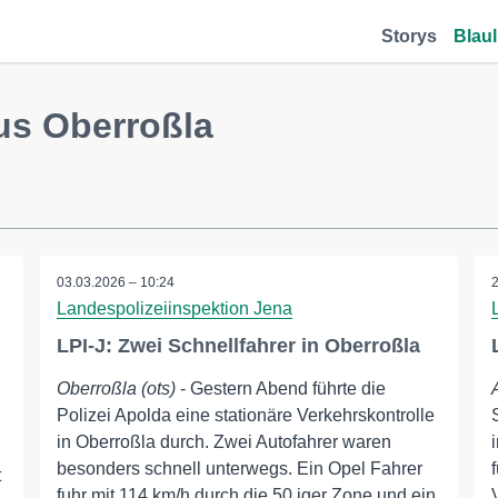
Storys
Blaul
us Oberroßla
03.03.2026 – 10:24
Landespolizeiinspektion Jena
LPI-J: Zwei Schnellfahrer in Oberroßla
Oberroßla (ots)
- Gestern Abend führte die
Polizei Apolda eine stationäre Verkehrskontrolle
u
in Oberroßla durch. Zwei Autofahrer waren
besonders schnell unterwegs. Ein Opel Fahrer
t
fuhr mit 114 km/h durch die 50 iger Zone und ein