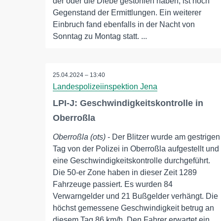
der oder die Diebe gestohlen haben, ist noch
Gegenstand der Ermittlungen. Ein weiterer
Einbruch fand ebenfalls in der Nacht von
Sonntag zu Montag statt. ...
25.04.2024 – 13:40
Landespolizeiinspektion Jena
LPI-J: Geschwindigkeitskontrolle in
Oberroßla
Oberroßla (ots)
- Der Blitzer wurde am gestrigen
Tag von der Polizei in Oberroßla aufgestellt und
eine Geschwindigkeitskontrolle durchgeführt.
Die 50-er Zone haben in dieser Zeit 1289
Fahrzeuge passiert. Es wurden 84
Verwarngelder und 21 Bußgelder verhängt. Die
höchst gemessene Geschwindigkeit betrug an
diesem Tag 86 km/h. Den Fahrer erwartet ein