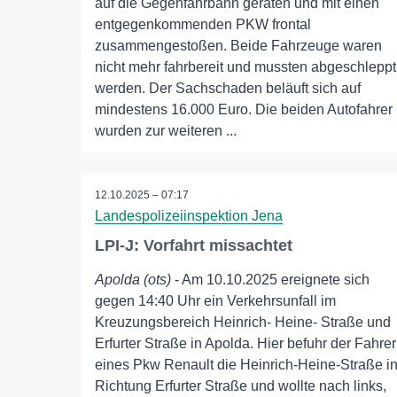
auf die Gegenfahrbahn geraten und mit einen
entgegenkommenden PKW frontal
zusammengestoßen. Beide Fahrzeuge waren
nicht mehr fahrbereit und mussten abgeschleppt
werden. Der Sachschaden beläuft sich auf
mindestens 16.000 Euro. Die beiden Autofahrer
wurden zur weiteren ...
12.10.2025 – 07:17
Landespolizeiinspektion Jena
LPI-J: Vorfahrt missachtet
Apolda (ots)
- Am 10.10.2025 ereignete sich
gegen 14:40 Uhr ein Verkehrsunfall im
Kreuzungsbereich Heinrich- Heine- Straße und
Erfurter Straße in Apolda. Hier befuhr der Fahrer
eines Pkw Renault die Heinrich-Heine-Straße i
Richtung Erfurter Straße und wollte nach links,