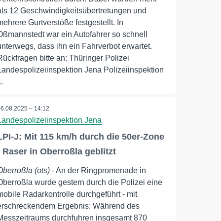
als 12 Geschwindigkeitsübertretungen und
mehrere Gurtverstöße festgestellt. In
Oßmannstedt war ein Autofahrer so schnell
unterwegs, dass ihn ein Fahrverbot erwartet.
Rückfragen bitte an: Thüringer Polizei
Landespolizeiinspektion Jena Polizeiinspektion
..
06.08.2025 – 14:12
Landespolizeiinspektion Jena
LPI-J: Mit 115 km/h durch die 50er-Zone
- Raser in Oberroßla geblitzt
Oberroßla (ots)
- An der Ringpromenade in
Oberroßla wurde gestern durch die Polizei eine
mobile Radarkontrolle durchgeführt - mit
erschreckendem Ergebnis: Während des
Messzeitraums durchfuhren insgesamt 870