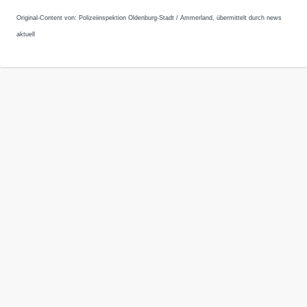
Original-Content von: Polizeiinspektion Oldenburg-Stadt / Ammerland, übermittelt durch news
aktuell