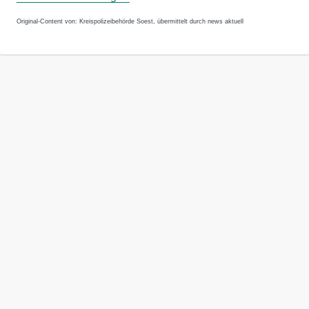
Original-Content von: Kreispolizeibehörde Soest, übermittelt durch news aktuell