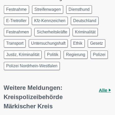
Festnahme
Streifenwagen
Diensthund
E-Tretroller
Kfz-Kennzeichen
Deutschland
Festnahmen
Sicherheitskräfte
Kriminalität
Transport
Untersuchungshaft
Ethik
Gesetz
Justiz, Kriminalität
Politik
Regierung
Polizei
Polizei Nordrhein-Westfalen
Weitere Meldungen:
Alle
Kreispolizeibehörde
Märkischer Kreis