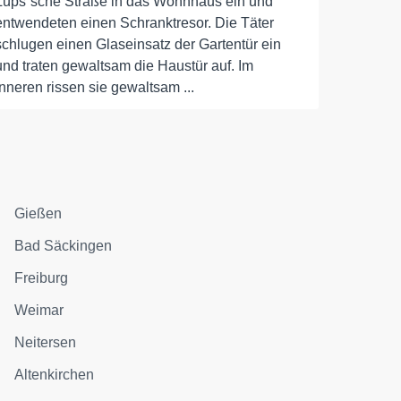
Lüps´sche Straße in das Wohnhaus ein und
entwendeten einen Schranktresor. Die Täter
schlugen einen Glaseinsatz der Gartentür ein
und traten gewaltsam die Haustür auf. Im
Inneren rissen sie gewaltsam ...
Gießen
Bad Säckingen
Freiburg
Weimar
Neitersen
Altenkirchen