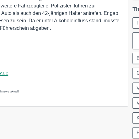
weitere Fahrzeugteile. Polizisten fuhren zur
Th
 Auto als auch den 42-jährigen Halter antrafen. Er gab
sen zu sein. Da er unter Alkoholeinfluss stand, musste
 Führerschein abgeben.
w.de
V
ch news aktuell
V
K
P