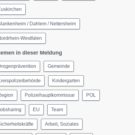
Euskirchen
lankenheim / Dahlem / Nettersheim
ordrhein-Westfalen
emen in dieser Meldung
Drogenprävention
Gemeinde
reispolizeibehörde
Kindergarten
Region
Polizeihauptkommissar
POL
Jobsharing
EU
Team
icherheitskräfte
Arbeit, Soziales