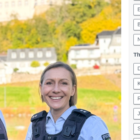
B
N
Th
K
S