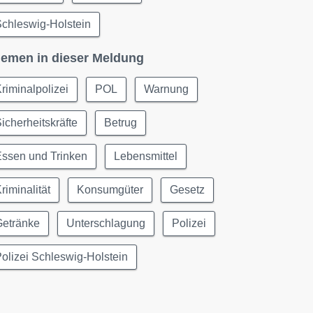
chleswig-Holstein
emen in dieser Meldung
riminalpolizei
POL
Warnung
icherheitskräfte
Betrug
Essen und Trinken
Lebensmittel
riminalität
Konsumgüter
Gesetz
Getränke
Unterschlagung
Polizei
olizei Schleswig-Holstein