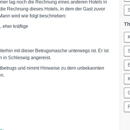
mmer lag noch die Rechnung eines anderen Hotels in
h die Rechnung dieses Hotels, in dem der Gast zuvor
S
Mann wird wie folgt beschrieben:
Th
K
terhin mit dieser Betrugsmasche unterwegs ist. Er ist
S
n in Schleswig angereist.
ietbetrugs und nimmt Hinweise zu dem unbekannten
n.
K
P