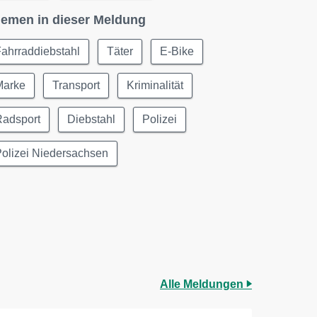
emen in dieser Meldung
ahrraddiebstahl
Täter
E-Bike
Marke
Transport
Kriminalität
Radsport
Diebstahl
Polizei
olizei Niedersachsen
Alle Meldungen