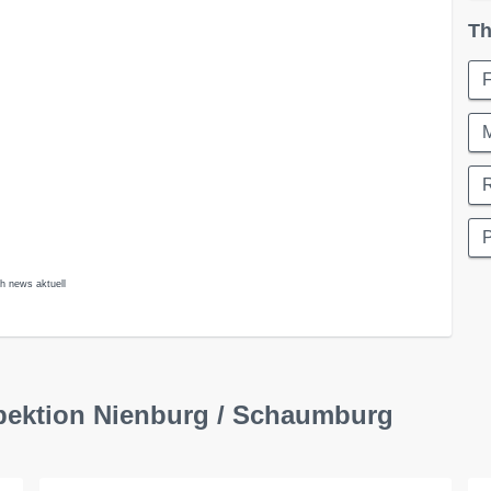
Th
F
P
ch news aktuell
spektion Nienburg / Schaumburg