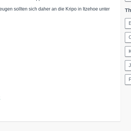
Zeugen sollten sich daher an die Kripo in Itzehoe unter
Th
O
K
J
P
e