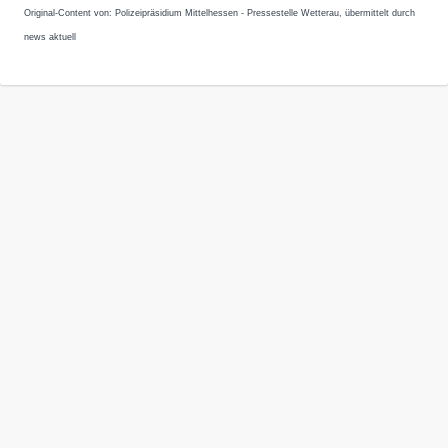
Original-Content von: Polizeipräsidium Mittelhessen - Pressestelle Wetterau, übermittelt durch
news aktuell