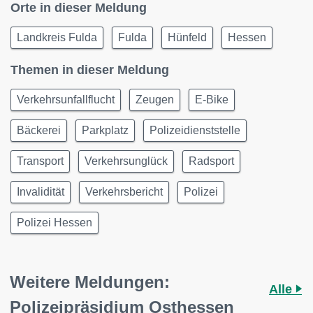
Orte in dieser Meldung
Landkreis Fulda
Fulda
Hünfeld
Hessen
Themen in dieser Meldung
Verkehrsunfallflucht
Zeugen
E-Bike
Bäckerei
Parkplatz
Polizeidienststelle
Transport
Verkehrsunglück
Radsport
Invalidität
Verkehrsbericht
Polizei
Polizei Hessen
Weitere Meldungen:
Alle
Polizeipräsidium Osthessen