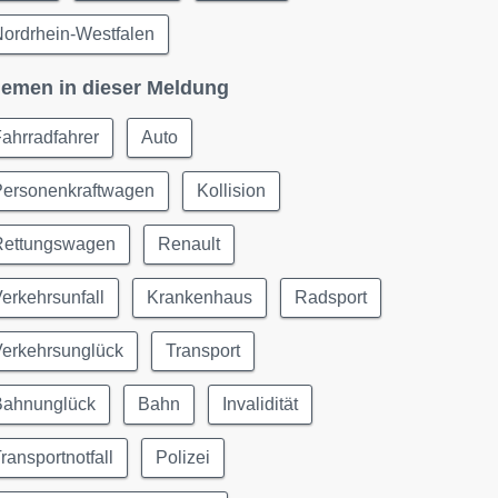
ordrhein-Westfalen
emen in dieser Meldung
ahrradfahrer
Auto
Personenkraftwagen
Kollision
Rettungswagen
Renault
erkehrsunfall
Krankenhaus
Radsport
Verkehrsunglück
Transport
Bahnunglück
Bahn
Invalidität
ransportnotfall
Polizei