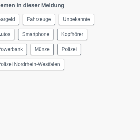
emen in dieser Meldung
Bargeld
Fahrzeuge
Unbekannte
Autos
Smartphone
Kopfhörer
Powerbank
Münze
Polizei
olizei Nordrhein-Westfalen