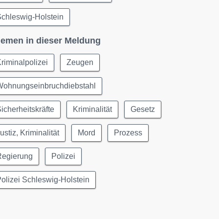
chleswig-Holstein
emen in dieser Meldung
riminalpolizei
Zeugen
Wohnungseinbruchdiebstahl
icherheitskräfte
Kriminalität
Gesetz
ustiz, Kriminalität
Mord
Prozess
Regierung
Polizei
olizei Schleswig-Holstein