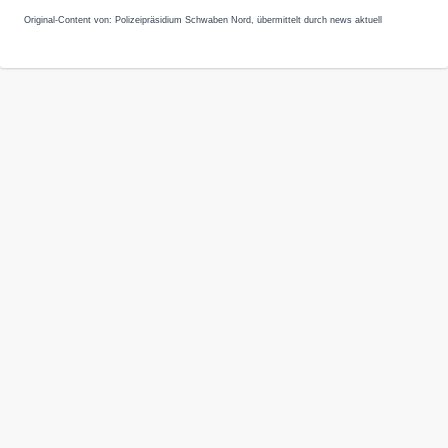
Original-Content von: Polizeipräsidium Schwaben Nord, übermittelt durch news aktuell