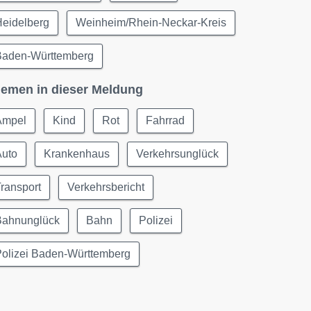
Heidelberg
Weinheim/Rhein-Neckar-Kreis
Baden-Württemberg
emen in dieser Meldung
Ampel
Kind
Rot
Fahrrad
Auto
Krankenhaus
Verkehrsunglück
ransport
Verkehrsbericht
Bahnunglück
Bahn
Polizei
Polizei Baden-Württemberg