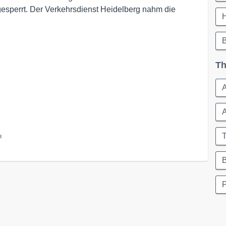
 gesperrt. Der Verkehrsdienst Heidelberg nahm die
Th
T
l