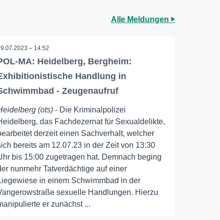
Alle Meldungen
19.07.2023 – 14:52
POL-MA: Heidelberg, Bergheim:
Exhibitionistische Handlung in
Schwimmbad - Zeugenaufruf
Heidelberg (ots)
- Die Kriminalpolizei
Heidelberg, das Fachdezernat für Sexualdelikte,
bearbeitet derzeit einen Sachverhalt, welcher
sich bereits am 12.07.23 in der Zeit von 13:30
Uhr bis 15:00 zugetragen hat. Demnach beging
der nunmehr Tatverdächtige auf einer
Liegewiese in einem Schwimmbad in der
Vangerowstraße sexuelle Handlungen. Hierzu
manipulierte er zunächst ...