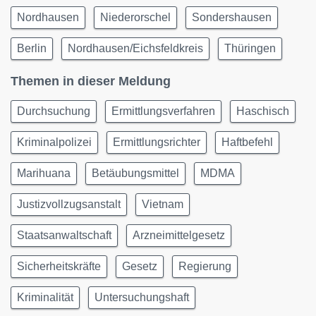
Nordhausen
Niederorschel
Sondershausen
Berlin
Nordhausen/Eichsfeldkreis
Thüringen
Themen in dieser Meldung
Durchsuchung
Ermittlungsverfahren
Haschisch
Kriminalpolizei
Ermittlungsrichter
Haftbefehl
Marihuana
Betäubungsmittel
MDMA
Justizvollzugsanstalt
Vietnam
Staatsanwaltschaft
Arzneimittelgesetz
Sicherheitskräfte
Gesetz
Regierung
Kriminalität
Untersuchungshaft