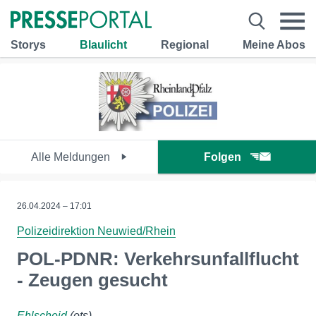
Storys
Blaulicht
Regional
Meine Abos
Alle Meldungen
Folgen
26.04.2024 – 17:01
Polizeidirektion Neuwied/Rhein
POL-PDNR: Verkehrsunfallflucht
- Zeugen gesucht
Ehlscheid
(ots)